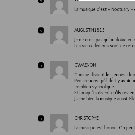
6
La musique c’est « Noctuary »
AUGUSTIN1813
5
Je ne crois pas qu’on doive en r
Les vieux démons sont de ret
GWAENON
4
Comme diraient les jeunes : lo
Remarquons qu’il doit y avoir un 
combien symbolique.
Et lorsqu’ils disent qu’ils revie
J’aime bien la musique aussi. Ell
CHRISTOPHE
3
La musique est bonne. On peut 