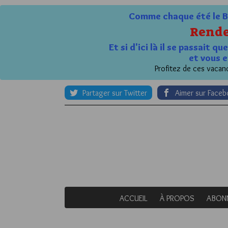
Comme chaque été le Bl
Rende
Et si d'ici là il se passait 
et vous e
Profitez de ces vacanc
Partager sur Twitter
Aimer sur Face
ACCUEIL
À PROPOS
ABON