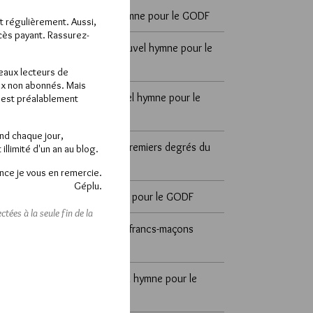
cosmos
dans
Un nouvel hymne pour le GODF
ît régulièrement. Aussi,
ccès payant. Rassurez-
sylvain zeghni
dans
Un nouvel hymne pour le
GODF
veaux lecteurs de
x non abonnés. Mais
DÉSAP RÊ 🤣
dans
Un nouvel hymne pour le
e est préalablement
GODF
end chaque jour,
Yvan d'Alpha
dans
Les 18 premiers degrés du
llimité d'un an au blog.
REAA
nce je vous en remercie.
Géplu.
REMI
dans
Un nouvel hymne pour le GODF
tées à la seule fin de la
JMMO
dans
Enquête sur les francs-maçons
d’extrême droite
Pierre Noël
dans
Un nouvel hymne pour le
GODF