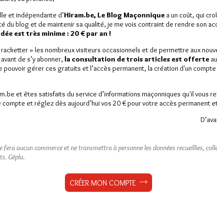
r les trois zozos!!!
 devaient les rejoindre ont été retardés (attardés?) par un
lle et indépendante d’
Hiram.be, Le Blog Maçonnique
a un coût, qui cro
ité du blog et de maintenir sa qualité, je me vois contraint de rendre son a
e métro savamment organisé à dessein par des comploteurs
ée est très minime : 20 € par an !
e manipulation mondiale???
« racketter » les nombreux visiteurs occasionnels et de permettre aux nou
 avant de s’y abonner,
la consultation de trois articles est offerte
au
5 MARS 2013 À 18H55 /
RÉPONDRE
de pouvoir gérer ces gratuits et l’accès permanent, la création d'un compt
u’ils continuent, comme ça les RG peuvent faire de jolies petites
am.be et êtes satisfaits du service d’informations maçonniques qu'il vous r
 compte et réglez dès aujourd’hui vos 20 € pour votre accès permanent et i
ont mes adversaires que les voir sortir dans mon dos au mauvais
D’ava
ne fera aucun commerce et ne transmettra à personne les données recueillies, collec
ts.
Géplu.
5 MARS 2013 À 14H42 /
RÉPONDRE
i leurs actions continuent à se limiter à ce genre de
CRÉER MON COMPTE
 de prendre cela à la rigolade.
5 MARS 2013 À 13H12 /
RÉPONDRE