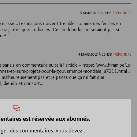
5 MARS 2013 À 0H33 /
RÉPONDRE
 de masse… Les maçons doivent trembler comme des feuilles en
naçantes que… ridicules! Ces hurluberlus ne seraient pas si
que!
4 MARS 2013 À 23H38 /
RÉPONDRE
e parlais en commentaire suite à l’article « https://www.hiram.be/Le-
onnes-et-leurs-projets-pour-la-gouvernance-mondiale_a7211.html »
 malheureusement pas et je pense que ça ne fait que
, dieudo et consort…
entaires est réservée aux abonnés.
iger des commentaires, vous devez :