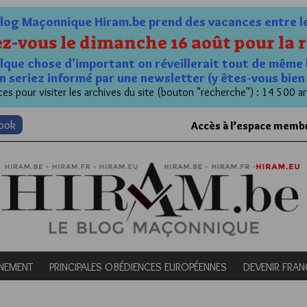
og Maçonnique Hiram.be prend des vacances entre le 1
z-vous le dimanche 16 août pour la r
quelque chose d'important on réveillerait tout de même 
n seriez informé par une newsletter (y êtes-vous bie
es pour visiter les archives du site (bouton "recherche") : 14 500 ar
book
Accès à l’espace memb
NEMENT
PRINCIPALES OBÉDIENCES EUROPÉENNES
DEVENIR FRA