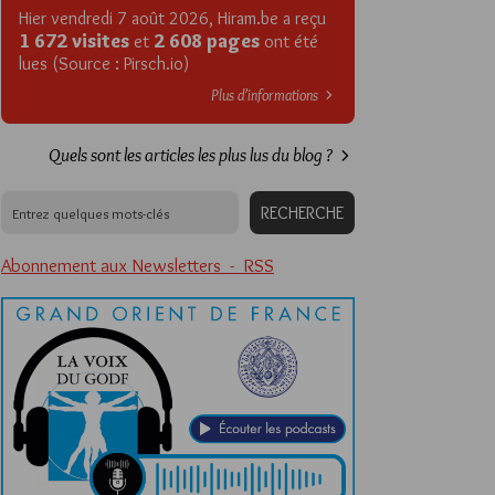
Hier vendredi 7 août 2026, Hiram.be a reçu
1 672 visites
2 608 pages
et
ont été
lues (Source : Pirsch.io)
Plus d’informations
Quels sont les articles les plus lus du blog ?
Abonnement aux Newsletters - RSS