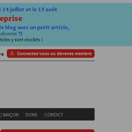
4 juillet et le 15 août
eprise
le blog avec un petit article,
n
abonné
?)
ticles y sont stockés !
Connectez-vous ou devenez membre
re
NC-MAÇON
DONS
CONTACT