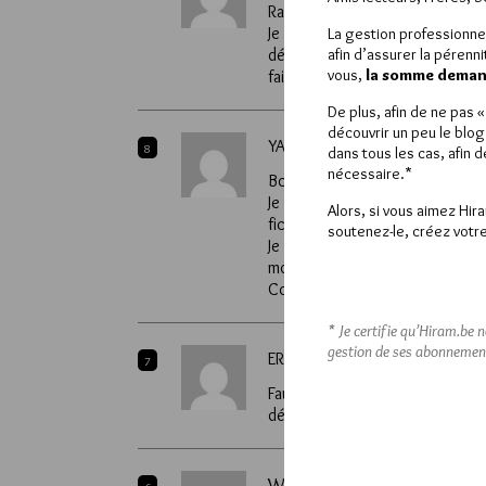
Raide mort de rire… Ils font peu
Je suppose que les 4 autres qui
La gestion professionne
afin d’assurer la pérenn
décalage de correspondance d
vous,
la somme demand
faisant partie de la tentaculair
De plus, afin de ne pas 
découvrir un peu le blog
YASFALOTH
8
dans tous les cas, afin 
nécessaire.*
Bonsoir
Je dirais même mieux, surtout q
Alors, si vous aimez Hir
fiches !
soutenez-le, créez votre
Je préfère que l’on sache qui s
moment !
Cordialement
* Je certifie qu’Hiram.be 
gestion de ses abonnemen
ERCHINOALD
7
Faut-il en rire ou en pleurer? S
démonstrations, je suis partisan
WHY NOT