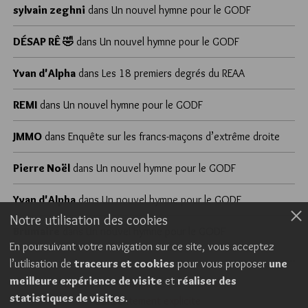
sylvain zeghni
dans
Un nouvel hymne pour le GODF
DÉSAP RÊ 🤣
dans
Un nouvel hymne pour le GODF
Yvan d'Alpha
dans
Les 18 premiers degrés du REAA
REMI
dans
Un nouvel hymne pour le GODF
JMMO
dans
Enquête sur les francs-maçons d’extrême droite
Pierre Noël
dans
Un nouvel hymne pour le GODF
Yvan d'Alpha
dans
Un nouvel hymne pour le GODF
Notre utilisation des cookies
Brumaire
dans
Un nouvel hymne pour le GODF
En poursuivant votre navigation sur ce site, vous acceptez
l’utilisation de
traceurs et cookies
pour vous proposer
une
meilleure expérience de visite
et
réaliser des
Cookies
Politique de confidentialité
statistiques de visites
.
Consentement explicite