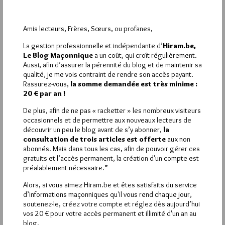
6 MAI 2018 À 12H10 /
RÉPONDRE
Ou d’écouter , avec délice, Henri Tachan interpretant
Amis lecteurs, Frères, Sœurs, ou profanes,
« Mozart, Beethoven, Schubert et Rossini »…
La gestion professionnelle et indépendante d’
Hiram.be,
1
Le Blog Maçonnique
a un coût, qui croît régulièrement.
Aussi, afin d’assurer la pérennité du blog et de maintenir sa
CORINTHIEN
qualité, je me vois contraint de rendre son accès payant.
6 MAI 2018 À 11H21 /
RÉPONDRE
Rassurez-vous,
la somme demandée est très minime :
De quoi donner envie de relire « Tous les matins du monde » de
20 € par an !
Pascal Quignard et de revoir le film éponyme…
De plus, afin de ne pas « racketter » les nombreux visiteurs
occasionnels et de permettre aux nouveaux lecteurs de
découvrir un peu le blog avant de s’y abonner,
la
consultation de trois articles est offerte
aux non
abonnés. Mais dans tous les cas, afin de pouvoir gérer ces
La rédaction de commentaires est
gratuits et l’accès permanent, la création d'un compte est
préalablement nécessaire.*
réservée aux abonnés.
Alors, si vous aimez Hiram.be et êtes satisfaits du service
Si vous souhaitez rédiger des
d’informations maçonniques qu'il vous rend chaque jour,
soutenez-le, créez votre compte et réglez dès aujourd’hui
commentaires, vous devez :
vos 20 € pour votre accès permanent et illimité d'un an au
blog.