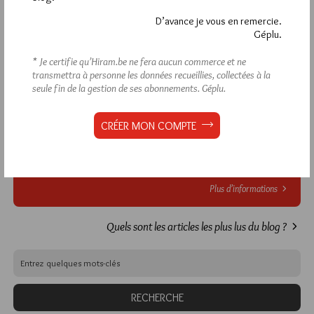
VOUS INSCRIRE
D’avance je vous en remercie.
Géplu.
* Je certifie qu’Hiram.be ne fera aucun commerce et ne
Déjà inscrit(e) ?
Connectez-vous
transmettra à personne les données recueillies, collectées à la
seule fin de la gestion de ses abonnements.
Géplu.
CRÉER MON COMPTE
1 672
Hier vendredi 7 août 2026, Hiram.be a reçu
visites
2 608 pages
et
ont été lues (Source :
Pirsch.io)
Plus d’informations
Quels sont les articles les plus lus du blog ?