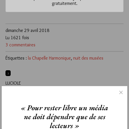
gratuitement.
dimanche 29 avril 2018
Lu 1621 fois
3 commentaires
Étiquettes :
la Chapelle Harmonique
,
nuit des musées
3
LUCIOLE
6 MAI 2018 À 16H55 /
RÉPONDRE
Tout ce qui peut relier Musique et FM et favoriser leur union
est à encourager.
« Pour rester libre un média
ne doit dépendre que de ses
2
lecteurs »
CORINTHIEN