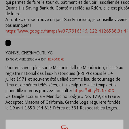
qui permet de faire le tour du bâtiment et de voir l’escalier de sec
Quant à la Saving Bank du Comté installée au RdCh, elle est plutôt
de lucre.
A tout F:. qui se trouve un jour San Francisco, je conseille vivemen
pas manquer !
https://www.google.fr/maps/@37.7916546,-122.4126588,3a,4
1
YONNEL GHERNAOUTI, YG
15 NOVEMBRE 2020 À 4H57 /
RÉPONDRE
Pour en savoir plus sur le Masonic Hall de Mendocino, classé au
registre national des lieux historiques (NRHP) depuis le 14
juillet 1971 et souvent été utilisé comme lieu de tournage de
films et de séries télévisées, et la sculpture « Le temps et la
jeune fille », vous pouvez consulter
https://bit.ly/32Nxb0X
Ce temple accueille « Mendocino Lodge » No. 179, de Free &
Accepted Masons of California, Grande Loge régulière fondée
le 19 avril 1850 (44 815 Frères et 331 Respectables Loges).