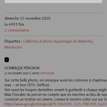
dimanche 15 novembre 2020
Lu 6433 fois
2 commentaires
Étiquettes :
Californie
,
la photo maçonnique du dimanche
,
Mendocino
2
DOMINIQUE PÉRIGNON
22 NOVEMBRE 2020 À 18H50 /
RÉPONDRE
Sur cette belle photo, on remarque aussi les colonnes à chapiteau qu
mais – en bon Ch’ti : beffroi).
Voir aussi les houpes dentelées ornant la guirlande à chaque angle 
Mais l’escalier du perron ne compte que six marches au lieu de se
construit un trottoir en ciment, comme le montre cette vue sur 
https://www.google.fr/maps/@39.3063305,-123.7985405,3a,6