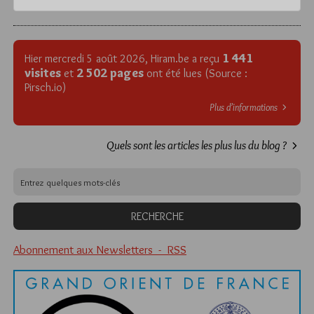
1 441
Hier mercredi 5 août 2026, Hiram.be a reçu
visites
2 502 pages
et
ont été lues (Source :
Pirsch.io)
Plus d’informations
Quels sont les articles les plus lus du blog ?
Abonnement aux Newsletters - RSS