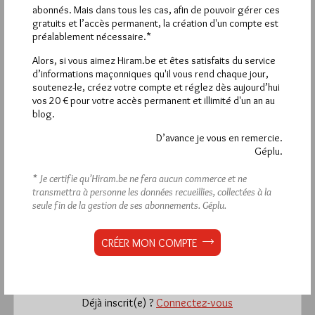
abonnés. Mais dans tous les cas, afin de pouvoir gérer ces
LUCIOLE
gratuits et l’accès permanent, la création d'un compte est
15 OCTOBRE 2023 À 21H38 /
RÉPONDRE
préalablement nécessaire.*
On peut y voir aussi un marteau,une règle et un triangle
Alors, si vous aimez Hiram.be et êtes satisfaits du service
rectangle.
d’informations maçonniques qu'il vous rend chaque jour,
soutenez-le, créez votre compte et réglez dès aujourd’hui
vos 20 € pour votre accès permanent et illimité d'un an au
blog.
La rédaction de commentaires est
D’avance je vous en remercie.
Géplu.
réservée aux abonnés.
* Je certifie qu’Hiram.be ne fera aucun commerce et ne
Si vous souhaitez rédiger des
transmettra à personne les données recueillies, collectées à la
seule fin de la gestion de ses abonnements.
Géplu.
commentaires, vous devez :
CRÉER MON COMPTE
VOUS INSCRIRE
Déjà inscrit(e) ?
Connectez-vous