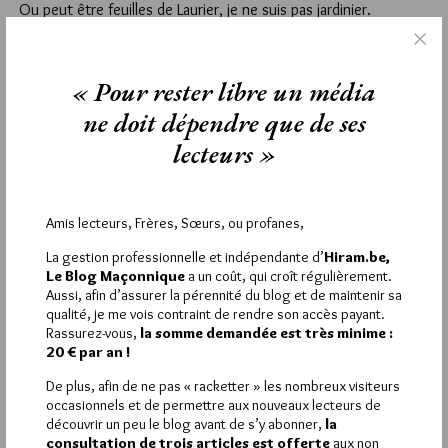
Ou peut être feuilles de Laurier, je ne suis pas jardinier.
4
« Pour rester libre un média
REMI
16 OCTOBRE 2023 À 13H46 /
RÉPONDRE
ne doit dépendre que de ses
Laurier sauce ? ou laurier cerise ? 😂🤣
lecteurs »
5
LAZARE-LAG
Amis lecteurs, Frères, Sœurs, ou profanes,
16 OCTOBRE 2023 À 15H52 /
RÉPONDRE
La gestion professionnelle et indépendante d’
Hiram.be,
Peu importe tant qu’il s’agit de laurier de bon cœur.
Le Blog Maçonnique
a un coût, qui croît régulièrement.
Aussi, afin d’assurer la pérennité du blog et de maintenir sa
6
qualité, je me vois contraint de rendre son accès payant.
Rassurez-vous,
la somme demandée est très minime :
REMI
20 € par an !
16 OCTOBRE 2023 À 19H23 /
RÉPONDRE
De plus, afin de ne pas « racketter » les nombreux visiteurs
😊😊😊
occasionnels et de permettre aux nouveaux lecteurs de
découvrir un peu le blog avant de s’y abonner,
la
1
consultation de trois articles est offerte
aux non