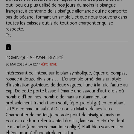
outil peu ou plus utilisé de nos jours du moins la bisaïgue
française, à contrario de la bisaïgue allemande qui ne comporte
pas de bédane, formant un simple L et que nous trouvons dans
toutes les caisses outils de tout bon charpentier qui se
respecte.
Frt
3
DOMINIQUE SERVANT BEAUGÉ
20 MAI 2018 À 14H27 /
RÉPONDRE
Intéressant ce linteau sur le plan symbolique, équerre, compas,
rosace à douze divisions . . . L’ensemble orné, dans un style
d’inspiration gothique, de deux vagues, l’une à la fuie l’autre au
cap. De cette porte basse il émane une saveur d’autrefois où
nombre d’hommes, nombre de marins notamment on
probablement franchit son seuil, (époque oblige) en courbant
la tête comme un salut à Dieu ou au Maître de ses lieux . . .
Charpentier de métier, je ne voie point de bisaiguë, mais un
couteau de bourrelier à « pied droit », lame acier cintrée dont
le manche (commerce maritime oblige) était bien souvent en
ébène, monté d’une virole en laiton.