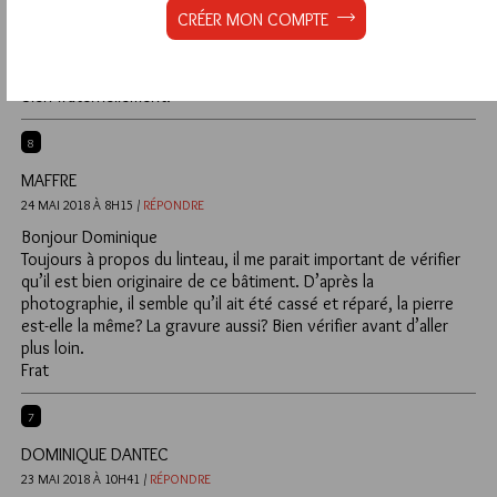
XVIIe siècle, voire du début du XVIIIe.
CRÉER MON COMPTE
Je serais volontiers preneur d’un cliché en haute résolution afin
d’étudier plus avant les détails, dont la « sirène ». On peut me
joindre via le blog
http://www.compagnons.info
Bien fraternellement.
8
MAFFRE
24 MAI 2018 À 8H15 /
RÉPONDRE
Bonjour Dominique
Toujours à propos du linteau, il me parait important de vérifier
qu’il est bien originaire de ce bâtiment. D’après la
photographie, il semble qu’il ait été cassé et réparé, la pierre
est-elle la même? La gravure aussi? Bien vérifier avant d’aller
plus loin.
Frat
7
DOMINIQUE DANTEC
23 MAI 2018 À 10H41 /
RÉPONDRE