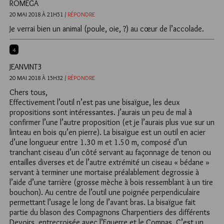
ROMEGA
20 MAI 2018 À 21H51 /
RÉPONDRE
Je verrai bien un animal (poule, oie, ?) au cœur de l’accolade.
4
JEANVINT3
20 MAI 2018 À 15H32 /
RÉPONDRE
Chers tous,
Effectivement l’outil n’est pas une bisaïgue, les deux
propositions sont intéressantes. J’aurais un peu de mal à
confirmer l’une l’autre proposition (et je l’aurais plus vue sur un
linteau en bois qu’en pierre). La bisaïgue est un outil en acier
d’une longueur entre 1.30 m et 1.50 m, composé d’un
tranchant ciseau d’un côté servant au façonnage de tenon ou
entailles diverses et de l’autre extrémité un ciseau « bédane »
servant à terminer une mortaise préalablement degrossie à
l’aide d’une tarrière (grosse mèche à bois ressemblant à un tire
bouchon). Au centre de l’outil une poignée perpendiculaire
permettant l’usage le long de l’avant bras. La bisaïgue fait
partie du blason des Compagnons Charpentiers des différents
Devoirs, entrecroisée avec l’Equerre et le Compas. C’est un