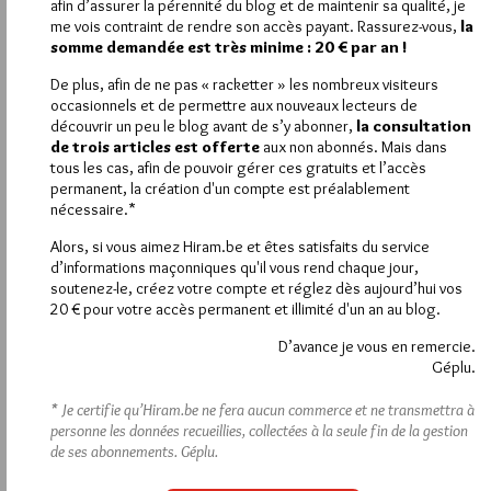
afin d’assurer la pérennité du blog et de maintenir sa qualité, je
Pour faire suite à la remarque judicieuse de Maffre, ce linteau a
me vois contraint de rendre son accès payant. Rassurez-vous,
la
été fortement restauré. Seule la partie ornée est ancienne, on
somme demandée est très minime : 20 € par an !
le voit très bien à la couleur des voussoirs qui l’encadrent et
au manque de profondeur du double filet surmontant la
De plus, afin de ne pas « racketter » les nombreux visiteurs
moulure.
occasionnels et de permettre aux nouveaux lecteurs de
Il serait intéressant d’en savoir davantage sur cette maison et
découvrir un peu le blog avant de s’y abonner,
la consultation
les travaux de restauration qu’elle a subi récemment.
de trois articles est offerte
aux non abonnés. Mais dans
tous les cas, afin de pouvoir gérer ces gratuits et l’accès
L’inventaire du patrimoine architectural de cette commune,
permanent, la création d'un compte est préalablement
réalisé par le SDAP en 2011, ne mentionne pas ce linteau. Il
nécessaire.*
peut y avoir des oublis, mais il n’est pas impossible que ce
linteau ait été mis (ou remis- en place entretemps.
Alors, si vous aimez Hiram.be et êtes satisfaits du service
Pour voir un pic comparable à celui de ce linteau, voici le lien
d’informations maçonniques qu'il vous rend chaque jour,
vers une photographie :
soutenez-le, créez votre compte et réglez dès aujourd’hui vos
https://www.facebook.com/photo.php?
20 € pour votre accès permanent et illimité d'un an au blog.
fbid=110924942304372&l=87b5bef51f
Bien fraternellement.
D’avance je vous en remercie.
Géplu.
12
* Je certifie qu’Hiram.be ne fera aucun commerce et ne transmettra à
JEAN-MICHEL MATHONIÈRE
personne les données recueillies, collectées à la seule fin de la gestion
27 MAI 2018 À 18H17 /
RÉPONDRE
de ses abonnements.
Géplu.
J’ajouterai que ce linteau me semble dater d’entre le XVIe et le