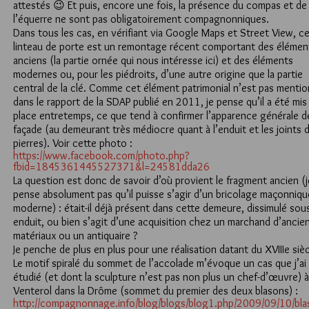
attestés 😉 Et puis, encore une fois, la présence du compas et de
l’équerre ne sont pas obligatoirement compagnonniques.
Dans tous les cas, en vérifiant via Google Maps et Street View, c
linteau de porte est un remontage récent comportant des élémen
anciens (la partie ornée qui nous intéresse ici) et des éléments
modernes ou, pour les piédroits, d’une autre origine que la partie
central de la clé. Comme cet élément patrimonial n’est pas menti
dans le rapport de la SDAP publié en 2011, je pense qu’il a été mis
place entretemps, ce que tend à confirmer l’apparence générale de
façade (au demeurant très médiocre quant à l’enduit et les joints 
pierres). Voir cette photo :
https://www.facebook.com/photo.php?
fbid=1845361445527371&l=24581dda26
La question est donc de savoir d’où provient le fragment ancien (j
pense absolument pas qu’il puisse s’agir d’un bricolage maçonniqu
moderne) : était-il déjà présent dans cette demeure, dissimulé sou
enduit, ou bien s’agit d’une acquisition chez un marchand d’ancie
matériaux ou un antiquaire ?
Je penche de plus en plus pour une réalisation datant du XVIIIe sièc
Le motif spiralé du sommet de l’accolade m’évoque un cas que j’ai
étudié (et dont la sculpture n’est pas non plus un chef-d’œuvre) à
Venterol dans la Drôme (sommet du premier des deux blasons) :
http://compagnonnage.info/blog/blogs/blog1.php/2009/09/10/bla