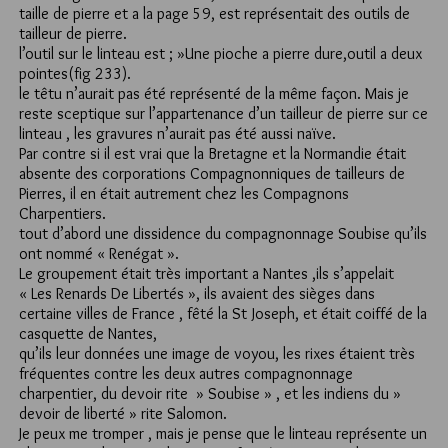
taille de pierre et a la page 59, est représentait des outils de
tailleur de pierre.
l’outil sur le linteau est ; »Une pioche a pierre dure,outil a deux
pointes(fig 233).
le têtu n’aurait pas été représenté de la même façon. Mais je
reste sceptique sur l’appartenance d’un tailleur de pierre sur ce
linteau , les gravures n’aurait pas été aussi naïve.
Par contre si il est vrai que la Bretagne et la Normandie était
absente des corporations Compagnonniques de tailleurs de
Pierres, il en était autrement chez les Compagnons
Charpentiers.
tout d’abord une dissidence du compagnonnage Soubise qu’ils
ont nommé « Renégat ».
Le groupement était très important a Nantes ,ils s’appelait
« Les Renards De Libertés », ils avaient des sièges dans
certaine villes de France , fêté la St Joseph, et était coiffé de la
casquette de Nantes,
qu’ils leur données une image de voyou, les rixes étaient très
fréquentes contre les deux autres compagnonnage
charpentier, du devoir rite » Soubise » , et les indiens du »
devoir de liberté » rite Salomon.
Je peux me tromper , mais je pense que le linteau représente un