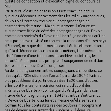
qualité de conception et d’exécution digne du concours de
MOF !
Par ailleurs, c’est une obsession assez commune depuis
quelques décennies, notamment dans les milieux maçonniques,
de vouloir à tout prix trouver du compagnonnage de
charpentiers de marine… Malheureusement, il n’en existe
aucune trace fiable du côté des compagnonnages du Devoir
comme des sociétés du Devoir de Liberté. Je ne dis pas qu’il ne
peut pas en avoir existé un (on en a la trace dans d’autres pays
d’Europe), mais que dans tous les cas, il était tellement discret
qu’à la différence de tous les autres métiers, il n’a même pas
laissé l’ombre d’une trace dans les archives judiciaires, les
autorités étant pourtant promptes à soupçonner de coalition
toute initiative ouvrière à s’organiser !
Au demeurant, concernant les compagnons charpentiers, ce
n’est qu’au XIXe siècle que l’on a, à partir de 1804 à Paris et
plus probablement à partir des années 1830 dans d’autres
villes dont Nantes, une scission qui se dit d’abord des
« Renards de Liberté » (voir ce que dit Perdiguier dans son
« Livre du Compagnonnage en 1841) avant de s’intituler du
« Devoir de Liberté », au fur et à mesure qu’elle se fédère.
Comme tous les contestataires des Soubises n’acceptèrent
pas de devenir pour autant des « Indiens », il demeura