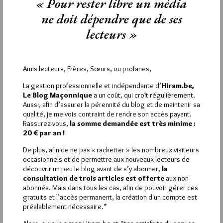
« Pour rester libre un média
LEVALLOIS ANNICK
20 OCTOBRE 2019 À 23H18 /
RÉPONDRE
ne doit dépendre que de ses
Comment ne pas aderrer à cette union au dela de notre vie
lecteurs »
1
JO GIMENEZ
Amis lecteurs, Frères, Sœurs, ou profanes,
20 OCTOBRE 2019 À 16H39 /
RÉPONDRE
La gestion professionnelle et indépendante d’
Hiram.be,
Merci pour avoir relaté ce cimetière en pente de Pilgrim,s où
Le Blog Maçonnique
a un coût, qui croît régulièrement.
j’ai pris plaisir à m’attarder.
Aussi, afin d’assurer la pérennité du blog et de maintenir sa
C’est à la Havane, au cimetière Christophe Colomb où j’ai pu
qualité, je me vois contraint de rendre son accès payant.
découvrir jusqu’à 7 Panthéons Maçonnique.
Rassurez-vous,
la somme demandée est très minime :
En effet, les Frères à Cuba ont pour tradition de se faire
20 € par an !
inhumer ensemble. Sur l’un de ces Panthéon, un écrit gravé en
De plus, afin de ne pas « racketter » les nombreux visiteurs
espagnol sur la pierre disait ceci: « nous sommes unis dans la
occasionnels et de permettre aux nouveaux lecteurs de
mort comme nous l’avons été dans la vie ». Sans
découvrir un peu le blog avant de s’y abonner,
la
commentaires.
consultation de trois articles est offerte
aux non
abonnés. Mais dans tous les cas, afin de pouvoir gérer ces
gratuits et l’accès permanent, la création d'un compte est
préalablement nécessaire.*