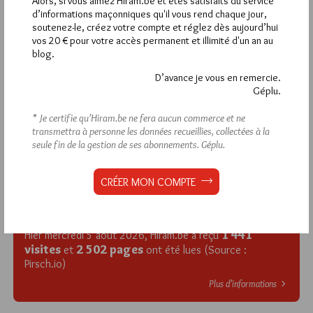
La rédaction de commentaires est
Alors, si vous aimez Hiram.be et êtes satisfaits du service
d’informations maçonniques qu'il vous rend chaque jour,
réservée aux abonnés.
soutenez-le, créez votre compte et réglez dès aujourd’hui
vos 20 € pour votre accès permanent et illimité d'un an au
Si vous souhaitez rédiger des
blog.
commentaires, vous devez :
D’avance je vous en remercie.
Géplu.
VOUS INSCRIRE
* Je certifie qu’Hiram.be ne fera aucun commerce et ne
transmettra à personne les données recueillies, collectées à la
seule fin de la gestion de ses abonnements.
Géplu.
Déjà inscrit(e) ?
Connectez-vous
CRÉER MON COMPTE
1 441
Hier mercredi 5 août 2026, Hiram.be a reçu
visites
2 502 pages
et
ont été lues (Source :
Pirsch.io)
Plus d’informations