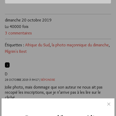
dimanche 20 octobre 2019
Lu 40000 fois
3 commentaires
Étiquettes :
Afrique du Sud
,
la photo maçonnique du dimanche
,
Pilgrim's Rest
3
D
28 OCTOBRE 2019 À 9H17 /
RÉPONDRE
Jolie photo, mais dommage que son auteur ne nous ait pas
recopié les inscriptions, que je n’arrive pas à les lire sur le
cliché…
2