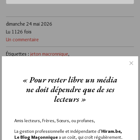
dimanche 24 mai 2026
Lu 1126 fois
Un commentaire
Étiquettes :
jeton macronnique
,
la photo maçonnique du dimanche
« Pour rester libre un média
1
ne doit dépendre que de ses
FONDATION LATOMIA
25 MAI 2026 À 7H38 /
RÉPONDRE
lecteurs »
Bonjour à tous,
En réalité, la photo de ce jeton a été modifiée, probablement
par utilisation de l’Inintelligence Artificielle.
Amis lecteurs, Frères, Sœurs, ou profanes,
Le texte circulaire portait à l’origine « L. DES FRERES DESUNIS »
La lettre « G » étant bien sûr l’initiale de l’archange גבריאל
La gestion professionnelle et indépendante d’
Hiram.be,
😂🤣😂
Le Blog Maçonnique
a un coût, qui croît régulièrement.