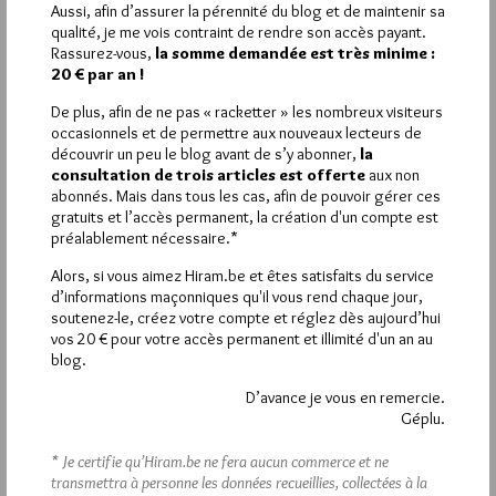
Aussi, afin d’assurer la pérennité du blog et de maintenir sa
qualité, je me vois contraint de rendre son accès payant.
Rassurez-vous,
la somme demandée est très minime :
20 € par an !
La rédaction de commentaires est
De plus, afin de ne pas « racketter » les nombreux visiteurs
occasionnels et de permettre aux nouveaux lecteurs de
réservée aux abonnés.
découvrir un peu le blog avant de s’y abonner,
la
consultation de trois articles est offerte
aux non
Si vous souhaitez rédiger des
abonnés. Mais dans tous les cas, afin de pouvoir gérer ces
commentaires, vous devez :
gratuits et l’accès permanent, la création d'un compte est
préalablement nécessaire.*
VOUS INSCRIRE
Alors, si vous aimez Hiram.be et êtes satisfaits du service
d’informations maçonniques qu'il vous rend chaque jour,
soutenez-le, créez votre compte et réglez dès aujourd’hui
vos 20 € pour votre accès permanent et illimité d'un an au
blog.
Déjà inscrit(e) ?
Connectez-vous
D’avance je vous en remercie.
Géplu.
* Je certifie qu’Hiram.be ne fera aucun commerce et ne
1 698 visites
Hier samedi 8 août 2026, Hiram.be a reçu
transmettra à personne les données recueillies, collectées à la