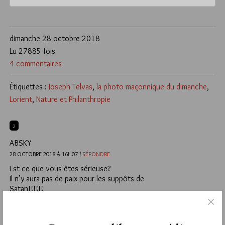
dimanche 28 octobre 2018
Lu 27885 fois
4 commentaires
Étiquettes :
Joseph Telvas
,
la photo maçonnique du dimanche
,
Lorient
,
Nature et Philanthropie
2
ABSKY
28 OCTOBRE 2018 À 16H07 /
RÉPONDRE
Est ce que vous êtes sérieuse?
Il n’y aura pas de paix pour les suppôts de
Satan!!!!!!
3