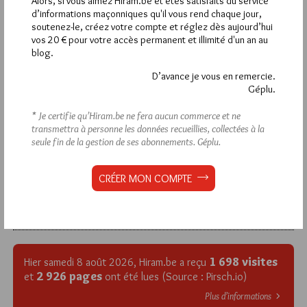
Alors, si vous aimez Hiram.be et êtes satisfaits du service
d’informations maçonniques qu'il vous rend chaque jour,
soutenez-le, créez votre compte et réglez dès aujourd’hui
La rédaction de commentaires est
vos 20 € pour votre accès permanent et illimité d'un an au
réservée aux abonnés.
blog.
D’avance je vous en remercie.
Si vous souhaitez rédiger des
Géplu.
commentaires, vous devez :
* Je certifie qu’Hiram.be ne fera aucun commerce et ne
transmettra à personne les données recueillies, collectées à la
VOUS INSCRIRE
seule fin de la gestion de ses abonnements.
Géplu.
CRÉER MON COMPTE
Déjà inscrit(e) ?
Connectez-vous
1 698 visites
Hier samedi 8 août 2026, Hiram.be a reçu
2 926 pages
et
ont été lues (Source : Pirsch.io)
Plus d’informations