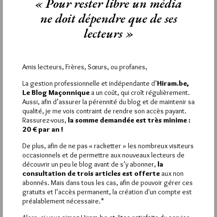
« Pour rester libre un média
DÉSAP.
28 OCTOBRE 2018 À 18H10 /
RÉPONDRE
ne doit dépendre que de ses
Suppôts ? Ils nous prends qui celui-là ?
lecteurs »
Satan c’est nous tous, je me suis démultiplier
AHAHAHAHAHAH !!!!!!!!!
Fais tes prières grenouille
BOUH !
Amis lecteurs, Frères, Sœurs, ou profanes,
La gestion professionnelle et indépendante d’
Hiram.be,
4
Le Blog Maçonnique
a un coût, qui croît régulièrement.
BILDIOU
Aussi, afin d’assurer la pérennité du blog et de maintenir sa
qualité, je me vois contraint de rendre son accès payant.
4 NOVEMBRE 2018 À 11H34 /
RÉPONDRE
Rassurez-vous,
la somme demandée est très minime :
Attention aux fautes d’orthographe……….
20 € par an !
De plus, afin de ne pas « racketter » les nombreux visiteurs
1
occasionnels et de permettre aux nouveaux lecteurs de
BLONDIAU
découvrir un peu le blog avant de s’y abonner,
la
consultation de trois articles est offerte
aux non
28 OCTOBRE 2018 À 13H23 /
RÉPONDRE
abonnés. Mais dans tous les cas, afin de pouvoir gérer ces
Qu’il repose en paix….
gratuits et l’accès permanent, la création d'un compte est
préalablement nécessaire.*