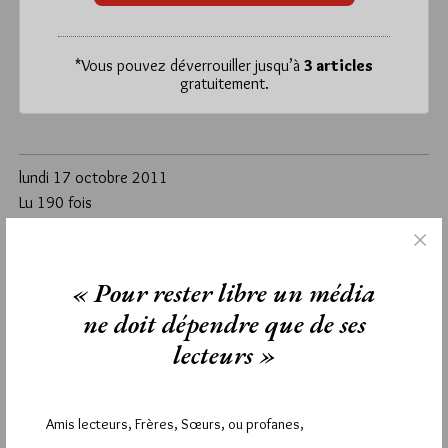
*
Vous pouvez déverrouiller jusqu’à
3 articles
gratuitement.
lundi 17 octobre 2011
Lu 190 fois
Un commentaire
Étiquettes :
anniversaire
,
Blog Maçonnique
,
diner
,
Jissey
« Pour rester libre un média
ne doit dépendre que de ses
1
lecteurs »
RONAN
16 OCTOBRE 2011 À 20H21 /
RÉPONDRE
Je te souhaite de vivre encore 32 vies comme celle-ça, et je
Amis lecteurs, Frères, Sœurs, ou profanes,
regrette énormément de ne pas pouvoir être des vôtres,