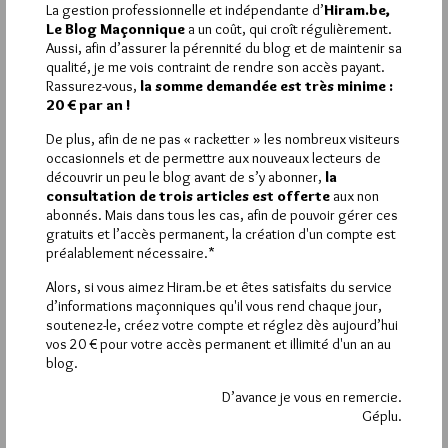
d’autant qu’au début de l’été j’ai eu le plaisir de dîner à l’Atelier
La gestion professionnelle et indépendante d’
Hiram.be,
pour des raisons professionnelles, et que j’en conserve un
Le Blog Maçonnique
a un coût, qui croît régulièrement.
excellent souvenir. Amitiés très [censuré par avance pour
Aussi, afin d’assurer la pérennité du blog et de maintenir sa
t’éviter d’avoir à le faire!:=))], de tout cœur.
qualité, je me vois contraint de rendre son accès payant.
Rassurez-vous,
la somme demandée est très minime :
20 € par an !
De plus, afin de ne pas « racketter » les nombreux visiteurs
occasionnels et de permettre aux nouveaux lecteurs de
La rédaction de commentaires est
découvrir un peu le blog avant de s’y abonner,
la
consultation de trois articles est offerte
aux non
réservée aux abonnés.
abonnés. Mais dans tous les cas, afin de pouvoir gérer ces
gratuits et l’accès permanent, la création d'un compte est
Si vous souhaitez rédiger des
préalablement nécessaire.*
commentaires, vous devez :
Alors, si vous aimez Hiram.be et êtes satisfaits du service
d’informations maçonniques qu'il vous rend chaque jour,
VOUS INSCRIRE
soutenez-le, créez votre compte et réglez dès aujourd’hui
vos 20 € pour votre accès permanent et illimité d'un an au
blog.
D’avance je vous en remercie.
Déjà inscrit(e) ?
Connectez-vous
Géplu.