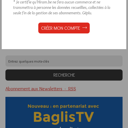
* Je certifie qu’Hiram.be ne fera aucun commerce et ne
transmettra à personne les données recueillies, collectées à la
seule fin de la gestion de ses abonnements.
Géplu.
1 864 visites
Hier samedi 8 août 2026, Hiram.be a reçu
3 133 pages
et
ont été lues (Source : Pirsch.io)
CRÉER MON COMPTE
Plus d’informations
Quels sont les articles les plus lus du blog ?
Abonnement aux Newsletters - RSS