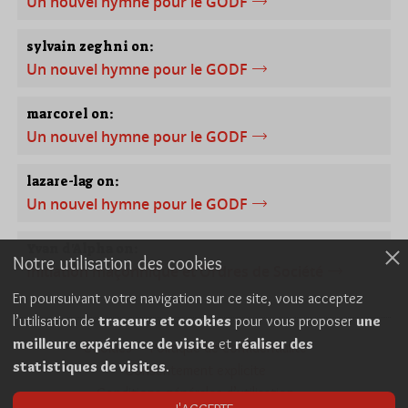
Un nouvel hymne pour le GODF
sylvain zeghni on:
Un nouvel hymne pour le GODF
marcorel on:
Un nouvel hymne pour le GODF
lazare-lag on:
Un nouvel hymne pour le GODF
Yvan d'Alpha on:
Notre utilisation des cookies
Initiation maçonnique et Ordres de Société
En poursuivant votre navigation sur ce site, vous acceptez
l’utilisation de
traceurs et cookies
pour vous proposer
une
meilleure expérience de visite
et
réaliser des
Cookies
Politique de confidentialité
statistiques de visites
.
Consentement explicite
Conditions générales d’utilisation