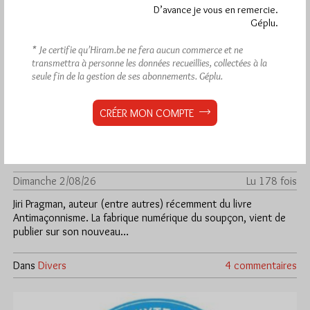
D’avance je vous en remercie.
Géplu.
* Je certifie qu’Hiram.be ne fera aucun commerce et ne
transmettra à personne les données recueillies, collectées à la
seule fin de la gestion de ses abonnements.
Géplu.
CRÉER MON COMPTE
Analyse de la cyberattaque du DH par
Jiri Pragman
Par Géplu
Dimanche 2/08/26
Lu 178 fois
Jiri Pragman, auteur (entre autres) récemment du livre
Antimaçonnisme. La fabrique numérique du soupçon, vient de
publier sur son nouveau…
Dans
Divers
4 commentaires