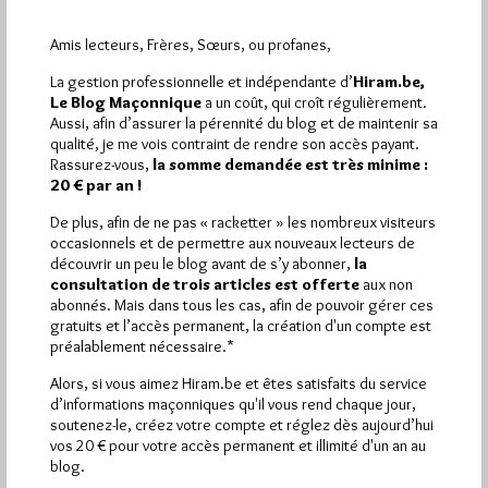
Amis lecteurs, Frères, Sœurs, ou profanes,
La gestion professionnelle et indépendante d’
Hiram.be,
Le concile des oiseaux
Le Blog Maçonnique
a un coût, qui croît régulièrement.
Aussi, afin d’assurer la pérennité du blog et de maintenir sa
Par Géplu
qualité, je me vois contraint de rendre son accès payant.
Dimanche 2/08/26
Lu 112 fois
Rassurez-vous,
la somme demandée est très minime :
20 € par an !
Un jour, les oiseaux du monde entier décidèrent de partir à la
recherche de leur roi. Sous la conduite de…
De plus, afin de ne pas « racketter » les nombreux visiteurs
occasionnels et de permettre aux nouveaux lecteurs de
découvrir un peu le blog avant de s’y abonner,
la
Dans
Edition
1 commentaire
consultation de trois articles est offerte
aux non
abonnés. Mais dans tous les cas, afin de pouvoir gérer ces
gratuits et l’accès permanent, la création d'un compte est
préalablement nécessaire.*
Alors, si vous aimez Hiram.be et êtes satisfaits du service
d’informations maçonniques qu'il vous rend chaque jour,
soutenez-le, créez votre compte et réglez dès aujourd’hui
vos 20 € pour votre accès permanent et illimité d'un an au
blog.