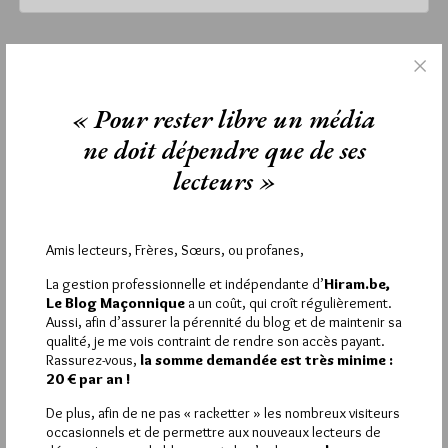
jeudi 16 avril 2020
Lu 22023 fois
« Pour rester libre un média
Aucun commentaire
ne doit dépendre que de ses
Étiquettes :
confinement
,
Jissey
,
Les jeudis maçonniques
lecteurs »
Amis lecteurs, Frères, Sœurs, ou profanes,
La rédaction de commentaires est
La gestion professionnelle et indépendante d’
Hiram.be,
réservée aux abonnés.
Le Blog Maçonnique
a un coût, qui croît régulièrement.
Aussi, afin d’assurer la pérennité du blog et de maintenir sa
Si vous souhaitez rédiger des
qualité, je me vois contraint de rendre son accès payant.
Rassurez-vous,
la somme demandée est très minime :
commentaires, vous devez :
20 € par an !
De plus, afin de ne pas « racketter » les nombreux visiteurs
VOUS INSCRIRE
occasionnels et de permettre aux nouveaux lecteurs de