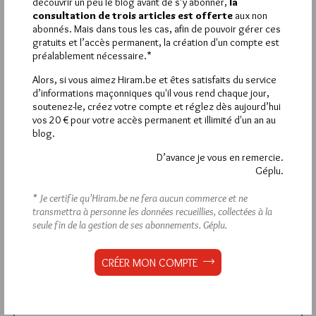
découvrir un peu le blog avant de s’y abonner,
la
consultation de trois articles est offerte
aux non
abonnés. Mais dans tous les cas, afin de pouvoir gérer ces
Déjà inscrit(e) ?
Connectez-vous
gratuits et l’accès permanent, la création d'un compte est
préalablement nécessaire.*
Alors, si vous aimez Hiram.be et êtes satisfaits du service
d’informations maçonniques qu'il vous rend chaque jour,
soutenez-le, créez votre compte et réglez dès aujourd’hui
1 698 visites
Hier samedi 8 août 2026, Hiram.be a reçu
vos 20 € pour votre accès permanent et illimité d'un an au
2 926 pages
et
ont été lues (Source : Pirsch.io)
blog.
Plus d’informations
D’avance je vous en remercie.
Géplu.
Quels sont les articles les plus lus du blog ?
* Je certifie qu’Hiram.be ne fera aucun commerce et ne
transmettra à personne les données recueillies, collectées à la
seule fin de la gestion de ses abonnements.
Géplu.
CRÉER MON COMPTE
Abonnement aux Newsletters - RSS