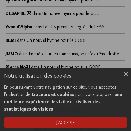
DÉSAP RÊ 🤣
dans
Un nouvel hymne pour le GODF
Yvan d'Alpha
dans
Les 18 premiers degrés du REAA
REMI
dans
Un nouvel hymne pour le GODF
JMMO
dans
Enquête sur les francs-maçons d’extrême droite
Pierre Noël
dans
Un nouvel hymne pour le GODF
Notre utilisation des cookies
Yvan d'Alpha
dans
Un nouvel hymne pour le GODF
En poursuivant votre navigation sur ce site, vous acceptez
l’utilisation de
traceurs et cookies
pour vous proposer
une
meilleure expérience de visite
et
réaliser des
Cookies
Politique de confidentialité
statistiques de visites
.
Consentement explicite
Conditions générales d’utilisation
J'ACCEPTE