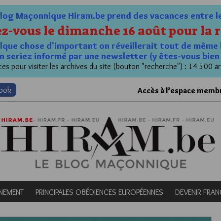
og Maçonnique Hiram.be prend des vacances entre le 1
z-vous le dimanche 16 août pour la r
quelque chose d'important on réveillerait tout de même 
n seriez informé par une newsletter (y êtes-vous bie
es pour visiter les archives du site (bouton "recherche") : 14 500 ar
book
Accès à l’espace memb
NEMENT
PRINCIPALES OBÉDIENCES EUROPÉENNES
DEVENIR FRA