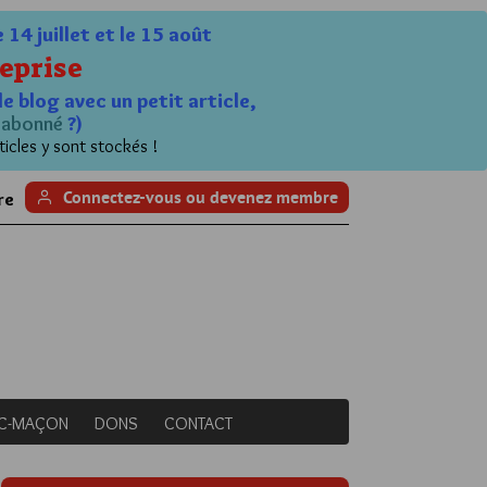
4 juillet et le 15 août
eprise
le blog avec un petit article,
n
abonné
?)
ticles y sont stockés !
Connectez-vous ou devenez membre
re
NC-MAÇON
DONS
CONTACT