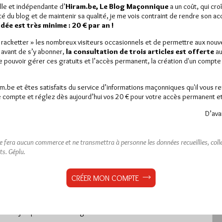
lle et indépendante d’
Hiram.be, Le Blog Maçonnique
a un coût, qui cro
ité du blog et de maintenir sa qualité, je me vois contraint de rendre son a
ée est très minime : 20 € par an !
« racketter » les nombreux visiteurs occasionnels et de permettre aux nou
 avant de s’y abonner,
la consultation de trois articles est offerte
au
de pouvoir gérer ces gratuits et l’accès permanent, la création d'un compt
rfois un peu moqueurs, 217
am.be et êtes satisfaits du service d’informations maçonniques qu'il vous r
 compte et réglez dès aujourd’hui vos 20 € pour votre accès permanent et i
D’ava
est réservé aux abonnés.
ne fera aucun commerce et ne transmettra à personne les données recueillies, collec
 article, vous pouvez choisir de :
ts.
Géplu.
ou
LE DÉVERROUILLER
GRATUITEMENT*
CRÉER MON COMPTE
iller jusqu’à
3 articles
gratuitement.