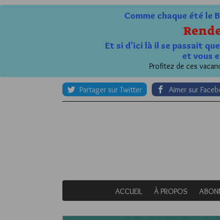
Comme chaque été le Bl
Rende
Et si d'ici là il se passait 
et vous e
Profitez de ces vacanc
Partager sur Twitter
Aimer sur Face
ACCUEIL
À PROPOS
ABON