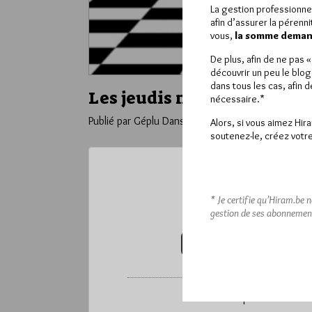
La gestion professionne
afin d’assurer la pérenn
vous,
la somme demand
De plus, afin de ne pas 
découvrir un peu le blog
dans tous les cas, afin 
Les jeudis maçonniques pa
nécessaire.*
Publié par Géplu
Dans
Humour
Alors, si vous aimez Hir
soutenez-le, créez votre
Ce contenu 
* Je certifie qu’Hiram.be 
Pour accéder à cet
gestion de ses abonnemen
VOUS ABONNER (20€ / AN)
*
Vous pouvez déverrou