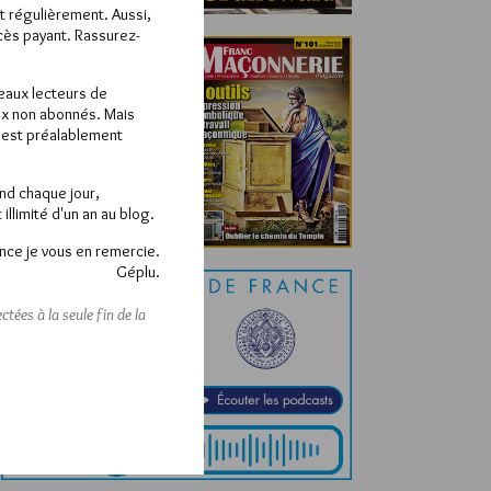
ît régulièrement. Aussi,
ccès payant. Rassurez-
veaux lecteurs de
x non abonnés. Mais
e est préalablement
end chaque jour,
llimité d'un an au blog.
nce je vous en remercie.
Géplu.
tées à la seule fin de la