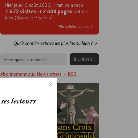
Hier jeudi 6 août 2026, Hiram.be a reçu
1 672 visites
2 608 pages
et
ont été
lues (Source : Pirsch.io)
Plus d’informations
Quels sont les articles les plus lus du blog ?
Abonnement aux Newsletters - RSS
ses lecteurs