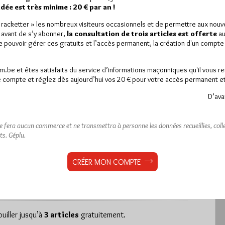
ée est très minime : 20 € par an !
« racketter » les nombreux visiteurs occasionnels et de permettre aux nou
 avant de s’y abonner,
la consultation de trois articles est offerte
au
de pouvoir gérer ces gratuits et l’accès permanent, la création d'un compt
rfois un peu moqueurs, 304
am.be et êtes satisfaits du service d’informations maçonniques qu'il vous r
 compte et réglez dès aujourd’hui vos 20 € pour votre accès permanent et i
D’ava
ne fera aucun commerce et ne transmettra à personne les données recueillies, collec
ts.
Géplu.
est réservé aux abonnés.
 article, vous pouvez choisir de :
CRÉER MON COMPTE
ou
LE DÉVERROUILLER
GRATUITEMENT*
iller jusqu’à
3 articles
gratuitement.