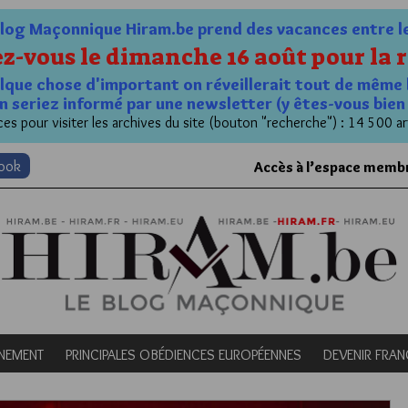
og Maçonnique Hiram.be prend des vacances entre le 1
z-vous le dimanche 16 août pour la r
quelque chose d'important on réveillerait tout de même 
n seriez informé par une newsletter (y êtes-vous bie
es pour visiter les archives du site (bouton "recherche") : 14 500 ar
book
Accès à l’espace memb
NEMENT
PRINCIPALES OBÉDIENCES EUROPÉENNES
DEVENIR FRA