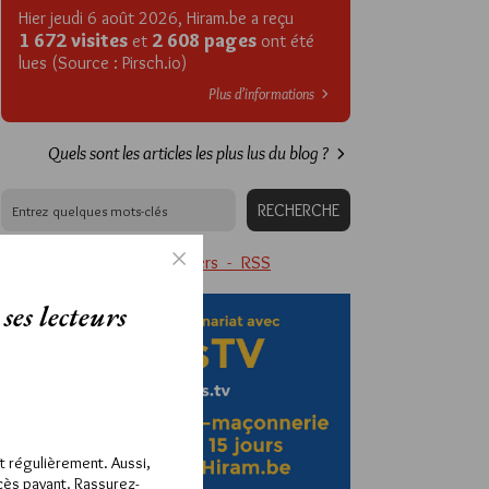
Hier jeudi 6 août 2026, Hiram.be a reçu
1 672 visites
2 608 pages
et
ont été
lues (Source : Pirsch.io)
Plus d’informations
Quels sont les articles les plus lus du blog ?
Abonnement aux Newsletters - RSS
ses lecteurs
ît régulièrement. Aussi,
ccès payant. Rassurez-