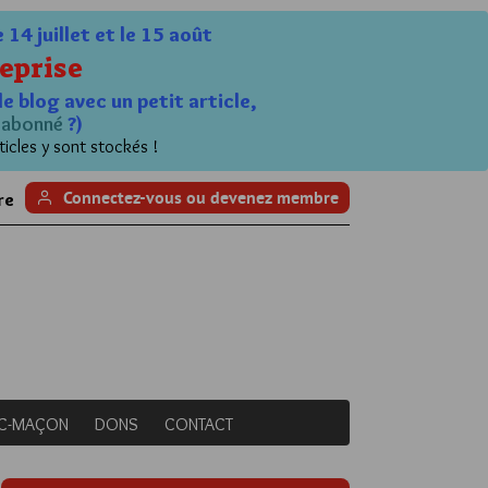
4 juillet et le 15 août
eprise
le blog avec un petit article,
n
abonné
?)
ticles y sont stockés !
Connectez-vous ou devenez membre
re
NC-MAÇON
DONS
CONTACT