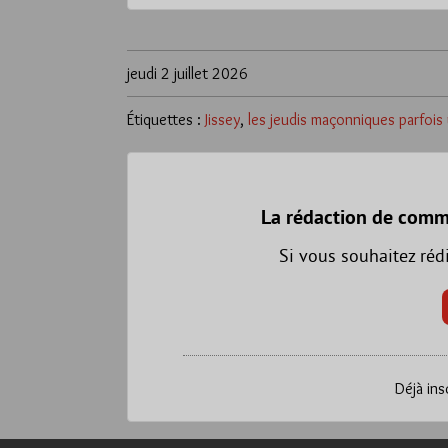
jeudi 2 juillet 2026
Étiquettes :
Jissey
,
les jeudis maçonniques parfoi
La rédaction de comm
Si vous souhaitez réd
Déjà ins