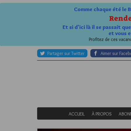
Comme chaque été le Bl
Rende
Et si d'ici là il se passait 
et vous e
Profitez de ces vacanc
Partager sur Twitter
Aimer sur Face
ACCUEIL
À PROPOS
ABON