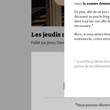
vous,
la somme demand
De plus, afin de ne pas 
découvrir un peu le blog
dans tous les cas, afin 
nécessaire.*
Les jeudis maçonniques pa
Alors, si vous aimez Hir
soutenez-le, créez votre
Publié par jissey
Dans
Humour
* Je certifie qu’Hiram.be 
gestion de ses abonnemen
Ce contenu 
Pour accéder à cet
VOUS ABONNER (20€ / AN)
*
Vous pouvez déverrou