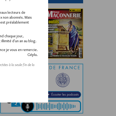
veaux lecteurs de
x non abonnés. Mais
e est préalablement
end chaque jour,
llimité d'un an au blog.
nce je vous en remercie.
Géplu.
tées à la seule fin de la