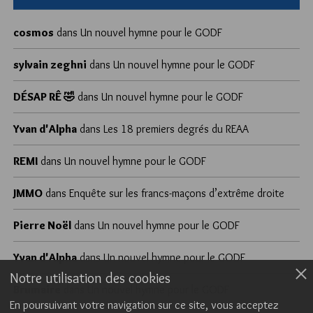
cosmos
dans
Un nouvel hymne pour le GODF
sylvain zeghni
dans
Un nouvel hymne pour le GODF
DÉSAP RÊ 🤣
dans
Un nouvel hymne pour le GODF
Yvan d'Alpha
dans
Les 18 premiers degrés du REAA
REMI
dans
Un nouvel hymne pour le GODF
JMMO
dans
Enquête sur les francs-maçons d’extrême droite
Pierre Noël
dans
Un nouvel hymne pour le GODF
Yvan d'Alpha
dans
Un nouvel hymne pour le GODF
Notre utilisation des cookies
Brumaire
dans
Un nouvel hymne pour le GODF
En poursuivant votre navigation sur ce site, vous acceptez