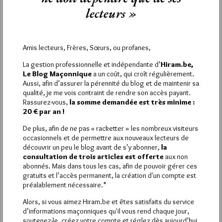
Si vous souhaitez rédiger des
lecteurs »
commentaires, vous devez :
VOUS INSCRIRE
Amis lecteurs, Frères, Sœurs, ou profanes,
La gestion professionnelle et indépendante d’
Hiram.be,
Le Blog Maçonnique
a un coût, qui croît régulièrement.
Aussi, afin d’assurer la pérennité du blog et de maintenir sa
Déjà inscrit(e) ?
Connectez-vous
qualité, je me vois contraint de rendre son accès payant.
Rassurez-vous,
la somme demandée est très minime :
20 € par an !
De plus, afin de ne pas « racketter » les nombreux visiteurs
1 864
Hier vendredi 7 août 2026, Hiram.be a reçu
occasionnels et de permettre aux nouveaux lecteurs de
visites
3 133 pages
découvrir un peu le blog avant de s’y abonner,
la
et
ont été lues (Source :
consultation de trois articles est offerte
aux non
Pirsch.io)
abonnés. Mais dans tous les cas, afin de pouvoir gérer ces
Plus d’informations
gratuits et l’accès permanent, la création d'un compte est
préalablement nécessaire.*
Quels sont les articles les plus lus du blog ?
Alors, si vous aimez Hiram.be et êtes satisfaits du service
d’informations maçonniques qu'il vous rend chaque jour,
soutenez-le, créez votre compte et réglez dès aujourd’hui