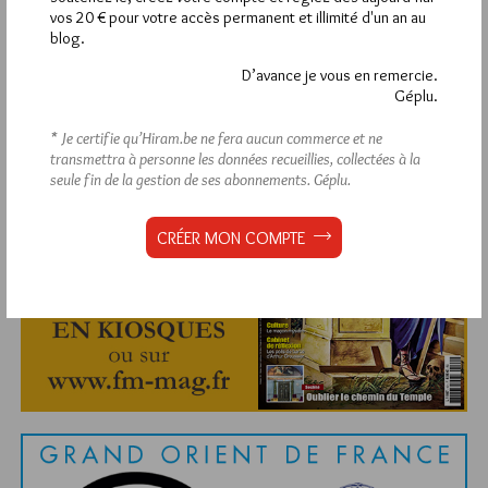
vos 20 € pour votre accès permanent et illimité d'un an au
blog.
D’avance je vous en remercie.
Géplu.
Abonnement aux Newsletters - RSS
* Je certifie qu’Hiram.be ne fera aucun commerce et ne
transmettra à personne les données recueillies, collectées à la
seule fin de la gestion de ses abonnements.
Géplu.
CRÉER MON COMPTE