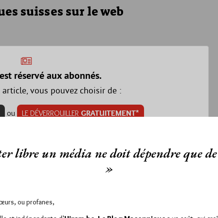
s suisses sur le web
est réservé aux abonnés.
 article, vous pouvez choisir de :
ou
LE DÉVERROUILLER
GRATUITEMENT*
er libre un média ne doit dépendre que de 
iller jusqu’à
3 articles
gratuitement.
»
Lu 627 fois
Aucun commentaire
Sœurs, ou profanes,