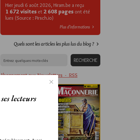
Hier jeudi 6 août 2026, Hiram.be a reçu
1 672 visites
2 608 pages
et
ont été
lues (Source : Pirsch.io)
Plus d’informations
Quels sont les articles les plus lus du blog ?
Abonnement aux Newsletters - RSS
ses lecteurs