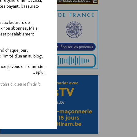
ît régulièrement. Aussi,
ccès payant. Rassurez-
veaux lecteurs de
x non abonnés. Mais
e est préalablement
end chaque jour,
llimité d'un an au blog.
nce je vous en remercie.
Géplu.
tées à la seule fin de la