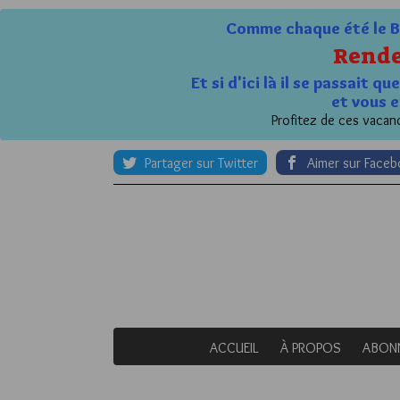
Comme chaque été le Bl
Rende
Et si d'ici là il se passait 
et vous e
Profitez de ces vacanc
Partager sur Twitter
Aimer sur Face
ACCUEIL
À PROPOS
ABON