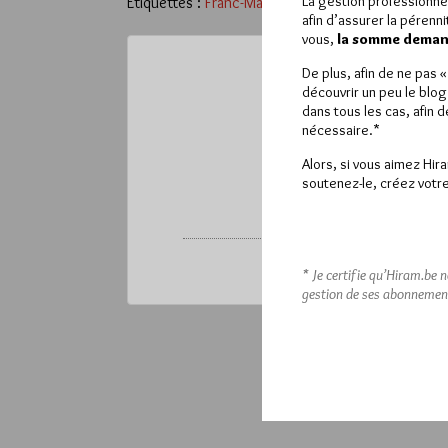
La gestion professionne
Étiquettes :
Franc-Maçonnerie
,
helvétique
,
maçon
afin d’assurer la pérenn
vous,
la somme demand
De plus, afin de ne pas 
découvrir un peu le blog
La rédaction de comm
dans tous les cas, afin 
nécessaire.*
Si vous souhaitez réd
Alors, si vous aimez Hir
soutenez-le, créez votre
Déjà ins
* Je certifie qu’Hiram.be 
gestion de ses abonnemen