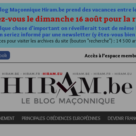
og Maçonnique Hiram.be prend des vacances entre le 1
z-vous le dimanche 16 août pour la r
quelque chose d'important on réveillerait tout de même 
n seriez informé par une newsletter (y êtes-vous bie
es pour visiter les archives du site (bouton "recherche") : 14 500 ar
book
Accès à l’espace memb
NEMENT
PRINCIPALES OBÉDIENCES EUROPÉENNES
DEVENIR FRA