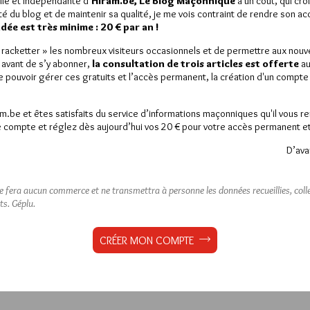
lle et indépendante d’
Hiram.be, Le Blog Maçonnique
a un coût, qui cro
nique
,
Obédience
,
Suisse
ité du blog et de maintenir sa qualité, je me vois contraint de rendre son a
ée est très minime : 20 € par an !
« racketter » les nombreux visiteurs occasionnels et de permettre aux nou
 avant de s’y abonner,
la consultation de trois articles est offerte
au
entaires est réservée aux abonnés.
de pouvoir gérer ces gratuits et l’accès permanent, la création d'un compt
iger des commentaires, vous devez :
am.be et êtes satisfaits du service d’informations maçonniques qu'il vous r
 compte et réglez dès aujourd’hui vos 20 € pour votre accès permanent et i
VOUS INSCRIRE
D’ava
crit(e) ?
Connectez-vous
ne fera aucun commerce et ne transmettra à personne les données recueillies, collec
ts.
Géplu.
CRÉER MON COMPTE