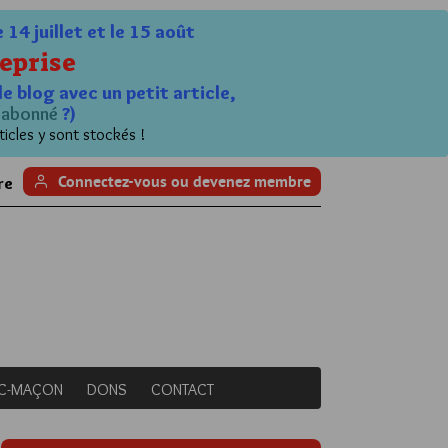
4 juillet et le 15 août
eprise
le blog avec un petit article,
n
abonné
?)
ticles y sont stockés !
Connectez-vous ou devenez membre
re
NC-MAÇON
DONS
CONTACT