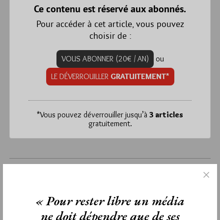
Ce contenu est réservé aux abonnés.
Pour accéder à cet article, vous pouvez
choisir de :
VOUS ABONNER (20€ / AN)
ou
LE DÉVERROUILLER
GRATUITEMENT*
*
Vous pouvez déverrouiller jusqu’à
3 articles
gratuitement.
mercredi 5 septembre 2012
Lu 240 fois
Un commentaire
« Pour rester libre un média
ne doit dépendre que de ses
Étiquettes :
Genève
,
Malkisédeq
,
Melkitsédek
,
Sub Rosa