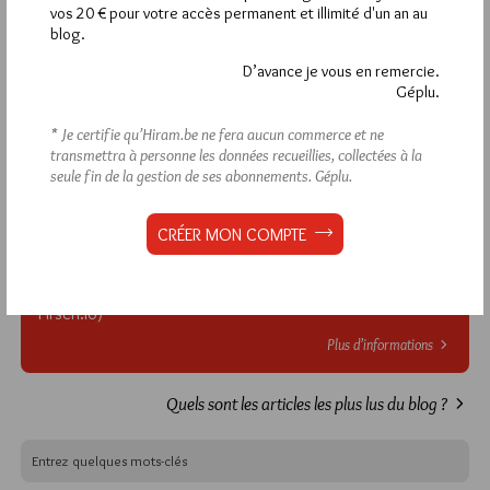
commentaires, vous devez :
vos 20 € pour votre accès permanent et illimité d'un an au
blog.
VOUS INSCRIRE
D’avance je vous en remercie.
Géplu.
* Je certifie qu’Hiram.be ne fera aucun commerce et ne
transmettra à personne les données recueillies, collectées à la
Déjà inscrit(e) ?
Connectez-vous
seule fin de la gestion de ses abonnements.
Géplu.
CRÉER MON COMPTE
1 441
Hier mercredi 5 août 2026, Hiram.be a reçu
visites
2 502 pages
et
ont été lues (Source :
Pirsch.io)
Plus d’informations
Quels sont les articles les plus lus du blog ?