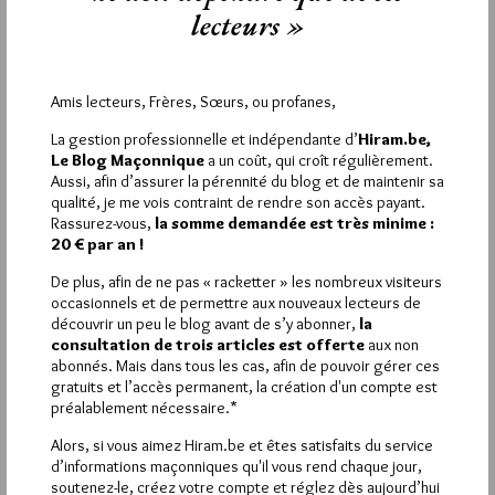
lecteurs »
1
PIERRE-PHILIPPE BAUDEL
Amis lecteurs, Frères, Sœurs, ou profanes,
10 SEPTEMBRE 2012 À 15H33 /
RÉPONDRE
La gestion professionnelle et indépendante d’
Hiram.be,
Dommage ! Je ne pourrai être à Genève à cette date. Tant il
Le Blog Maçonnique
a un coût, qui croît régulièrement.
m’aurait vraiment intéressé d’entendre l’étude proposée ci-
Aussi, afin d’assurer la pérennité du blog et de maintenir sa
dessus. Aussi, de savoir qu’il puisse être comparée l’ordination
qualité, je me vois contraint de rendre son accès payant.
(Melkitsédek) à 85 € avec celle du Misraïm qui ne réclame
Rassurez-vous,
la somme demandée est très minime :
qu’une Connaissance acquise parmi ses Soeurs et Frères en
20 € par an !
Loge, m’interrogeait. Je serai vraiment favorisé d’en recevoir
un exemplaire. Merci.
De plus, afin de ne pas « racketter » les nombreux visiteurs
occasionnels et de permettre aux nouveaux lecteurs de
découvrir un peu le blog avant de s’y abonner,
la
consultation de trois articles est offerte
aux non
abonnés. Mais dans tous les cas, afin de pouvoir gérer ces
gratuits et l’accès permanent, la création d'un compte est
La rédaction de commentaires est
préalablement nécessaire.*
réservée aux abonnés.
Alors, si vous aimez Hiram.be et êtes satisfaits du service
d’informations maçonniques qu'il vous rend chaque jour,
Si vous souhaitez rédiger des
soutenez-le, créez votre compte et réglez dès aujourd’hui