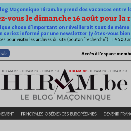
og Maçonnique Hiram.be prend des vacances entre le 1
z-vous le dimanche 16 août pour la r
quelque chose d'important on réveillerait tout de même 
n seriez informé par une newsletter (y êtes-vous bie
es pour visiter les archives du site (bouton "recherche") : 14 500 ar
book
Accès à l’espace memb
NEMENT
PRINCIPALES OBÉDIENCES EUROPÉENNES
DEVENIR FRA