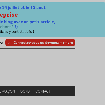
4 juillet et le 15 août
eprise
le blog avec un petit article,
n
abonné
?)
ticles y sont stockés !
Connectez-vous ou devenez membre
re
NC-MAÇON
DONS
CONTACT