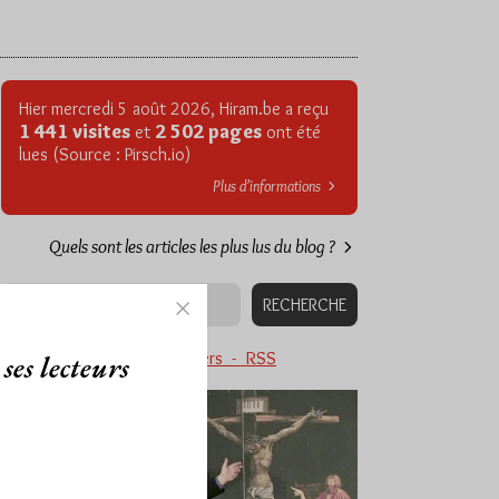
Hier mercredi 5 août 2026, Hiram.be a reçu
1 441 visites
2 502 pages
et
ont été
lues (Source : Pirsch.io)
Plus d’informations
Quels sont les articles les plus lus du blog ?
Abonnement aux Newsletters - RSS
ses lecteurs