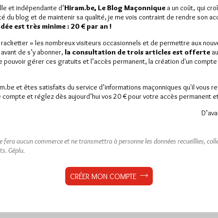
lle et indépendante d’
Hiram.be, Le Blog Maçonnique
a un coût, qui cro
ité du blog et de maintenir sa qualité, je me vois contraint de rendre son a
ée est très minime : 20 € par an !
« racketter » les nombreux visiteurs occasionnels et de permettre aux nou
 avant de s’y abonner,
la consultation de trois articles est offerte
au
de pouvoir gérer ces gratuits et l’accès permanent, la création d'un compt
am.be et êtes satisfaits du service d’informations maçonniques qu'il vous r
 compte et réglez dès aujourd’hui vos 20 € pour votre accès permanent et i
D’ava
ne fera aucun commerce et ne transmettra à personne les données recueillies, collec
ts.
Géplu.
CRÉER MON COMPTE