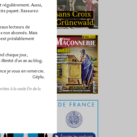
ît régulièrement. Aussi,
ccès payant. Rassurez-
veaux lecteurs de
x non abonnés. Mais
e est préalablement
end chaque jour,
llimité d'un an au blog.
nce je vous en remercie.
Géplu.
tées à la seule fin de la