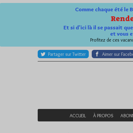
Comme chaque été le Bl
Rende
Et si d'ici là il se passait 
et vous e
Profitez de ces vacanc
Partager sur Twitter
Aimer sur Face
ACCUEIL
À PROPOS
ABON