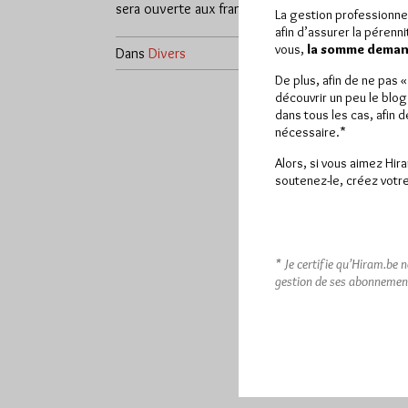
sera ouverte aux francs-maçons…
La gestion professionne
afin d’assurer la pérenn
vous,
la somme demand
Dans
Divers
1 commentaire
De plus, afin de ne pas 
découvrir un peu le blog
dans tous les cas, afin 
nécessaire.*
Alors, si vous aimez Hir
soutenez-le, créez votre
* Je certifie qu’Hiram.be 
gestion de ses abonnemen