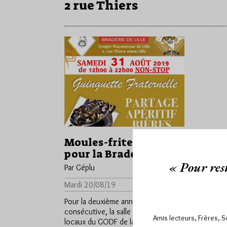
2 rue Thiers
Moules-frites à Lille
pour la Braderie
« Pour rest
Par Géplu
Mardi 20/08/19
Lu 2337 fois
Pour la deuxième année
consécutive, la salle humide des
Amis lecteurs, Frères, 
locaux du GODF de la Rue Thiers