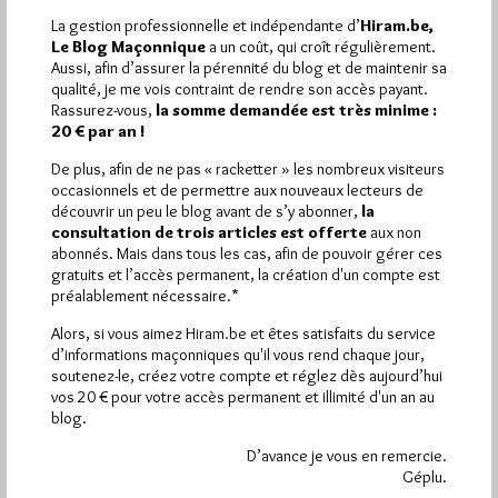
La gestion professionnelle et indépendante d’
Hiram.be,
Le Blog Maçonnique
a un coût, qui croît régulièrement.
Aussi, afin d’assurer la pérennité du blog et de maintenir sa
qualité, je me vois contraint de rendre son accès payant.
1 698 visites
Hier samedi 8 août 2026, Hiram.be a reçu
Rassurez-vous,
la somme demandée est très minime :
2 926 pages
et
ont été lues (Source : Pirsch.io)
20 € par an !
Plus d’informations
De plus, afin de ne pas « racketter » les nombreux visiteurs
occasionnels et de permettre aux nouveaux lecteurs de
Quels sont les articles les plus lus du blog ?
découvrir un peu le blog avant de s’y abonner,
la
consultation de trois articles est offerte
aux non
abonnés. Mais dans tous les cas, afin de pouvoir gérer ces
gratuits et l’accès permanent, la création d'un compte est
préalablement nécessaire.*
Alors, si vous aimez Hiram.be et êtes satisfaits du service
d’informations maçonniques qu'il vous rend chaque jour,
Abonnement aux Newsletters - RSS
soutenez-le, créez votre compte et réglez dès aujourd’hui
vos 20 € pour votre accès permanent et illimité d'un an au
blog.
D’avance je vous en remercie.
Géplu.