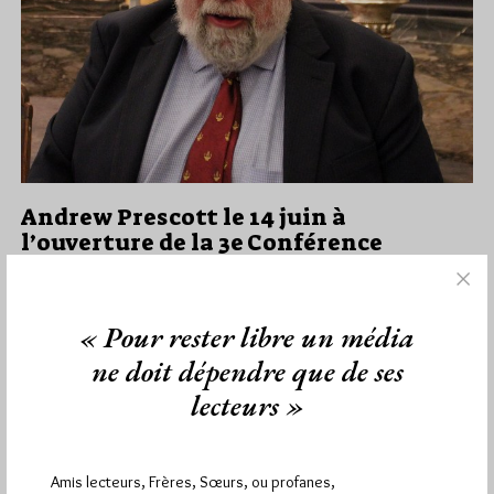
Andrew Prescott le 14 juin à
l’ouverture de la 3e Conférence
internationale
Par Pierre Mollier
« Pour rester libre un média
Jeudi 30/05/19
Lu 3889 fois
ne doit dépendre que de ses
Le 21 avril nous vous avions annoncé la 3e Conférence
internationale d'histoire de la franc-maçonnerie, ou World
lecteurs »
Conference on the…
Dans
Contributions
9 commentaires
Amis lecteurs, Frères, Sœurs, ou profanes,