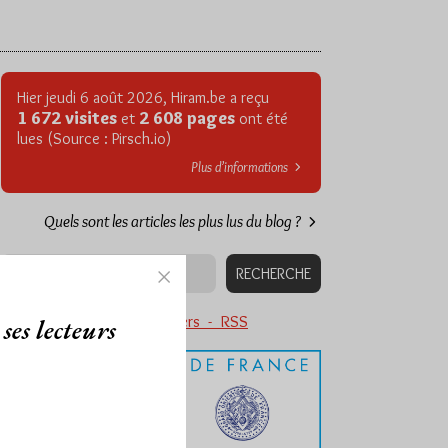
Hier jeudi 6 août 2026, Hiram.be a reçu
1 672 visites
2 608 pages
et
ont été
lues (Source : Pirsch.io)
Plus d’informations
Quels sont les articles les plus lus du blog ?
Abonnement aux Newsletters - RSS
ses lecteurs