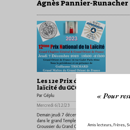
Agnès Pannier-Runacher
Les 12e Prix de la
laïcité du GCG du GODF
« Pour rest
Par Géplu
Mercredi 6/12/23
Lu 810 fois
Demain jeudi 7 décembre aura lieu
dans le grand Temple Arthur
Amis lecteurs, Frères, 
Groussier du Grand Orient de