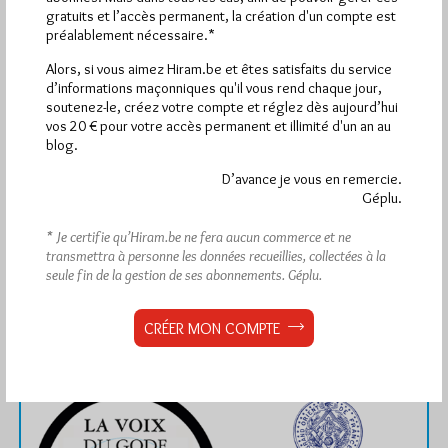
gratuits et l’accès permanent, la création d'un compte est
préalablement nécessaire.*
1 672 visites
Alors, si vous aimez Hiram.be et êtes satisfaits du service
Hier jeudi 6 août 2026, Hiram.be a reçu
et
d’informations maçonniques qu'il vous rend chaque jour,
2 608 pages
ont été lues (Source : Pirsch.io)
soutenez-le, créez votre compte et réglez dès aujourd’hui
Plus d’informations
vos 20 € pour votre accès permanent et illimité d'un an au
blog.
Quels sont les articles les plus lus du blog ?
D’avance je vous en remercie.
Géplu.
* Je certifie qu’Hiram.be ne fera aucun commerce et ne
transmettra à personne les données recueillies, collectées à la
seule fin de la gestion de ses abonnements.
Géplu.
Abonnement aux Newsletters - RSS
CRÉER MON COMPTE