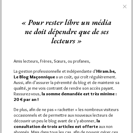
« Pour rester libre un média
ne doit dépendre que de ses
lecteurs »
Pour dépasser l’opposition stérile
Amis lecteurs, Frères, Sœurs, ou profanes,
entre religieux et francs-maçons
La gestion professionnelle et indépendante d’
Hiram.be,
Par Géplu
Le Blog Maçonnique
a un coût, qui croît régulièrement.
Aussi, afin d’assurer la pérennité du blog et de maintenir sa
Mercredi 24/10/18
Lu 6132 fois
qualité, je me vois contraint de rendre son accès payant.
Rassurez-vous,
la somme demandée est très minime :
Pour dépasser l’opposition stérile entre religieux et francs-
20 € par an !
maçons et pour créer des ponts entre les spiritualités
présentes, un colloque aura…
De plus, afin de ne pas « racketter » les nombreux visiteurs
occasionnels et de permettre aux nouveaux lecteurs de
découvrir un peu le blog avant de s’y abonner,
la
Dans
Divers
37 commentaires
consultation de trois articles est offerte
aux non
abonnés. Mais dans tous les cas, afin de pouvoir gérer ces