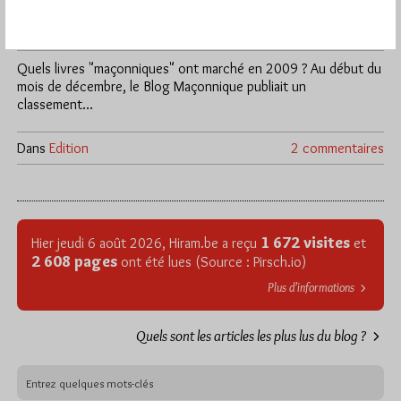
Par Jiri Pragman
Samedi 2/01/10
Lu 214 fois
Quels livres "maçonniques" ont marché en 2009 ? Au début du
mois de décembre, le Blog Maçonnique publiait un
classement…
Dans
Edition
2 commentaires
1 672 visites
Hier jeudi 6 août 2026, Hiram.be a reçu
et
2 608 pages
ont été lues (Source : Pirsch.io)
Plus d’informations
Quels sont les articles les plus lus du blog ?