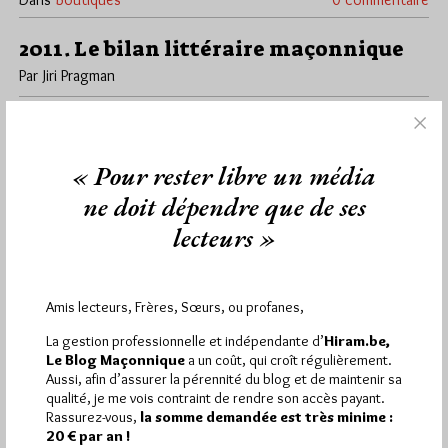
2011. Le bilan littéraire maçonnique
Par Jiri Pragman
Lundi 2/01/12
Lu 205 fois
Quels ont été en 2011 les ouvrages les plus commandés chez
Amazon à partir du Blog Maçonnique? Le classement des…
« Pour rester libre un média
ne doit dépendre que de ses
Dans
Edition
0 commentaire
lecteurs »
Amis lecteurs, Frères, Sœurs, ou profanes,
La gestion professionnelle et indépendante d’
Hiram.be,
Le Blog Maçonnique
a un coût, qui croît régulièrement.
Aussi, afin d’assurer la pérennité du blog et de maintenir sa
qualité, je me vois contraint de rendre son accès payant.
Rassurez-vous,
la somme demandée est très minime :
20 € par an !