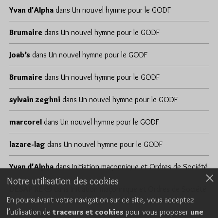
Yvan d'Alpha
dans
Un nouvel hymne pour le GODF
Brumaire
dans
Un nouvel hymne pour le GODF
Joab’s
dans
Un nouvel hymne pour le GODF
Brumaire
dans
Un nouvel hymne pour le GODF
sylvain zeghni
dans
Un nouvel hymne pour le GODF
marcorel
dans
Un nouvel hymne pour le GODF
lazare-lag
dans
Un nouvel hymne pour le GODF
Yvan d'Alpha
dans
Initiation maçonnique et Ordres de Société
Notre utilisation des cookies
DÉSAP RÊ 🤣
dans
Initiation maçonnique et Ordres de Société
En poursuivant votre navigation sur ce site, vous acceptez
l’utilisation de
traceurs et cookies
pour vous proposer
une