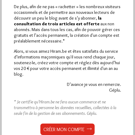
De plus, afin de ne pas « racketter » les nombreux visiteurs
occasionnels et de permettre aux nouveaux lecteurs de
découvrir un peu le blog avant de s’y abonner,
la
consultation de trois articles est offerte
aux non
abonnés. Mais dans tous les cas, afin de pouvoir gérer ces
gratuits et l’accès permanent, la création d'un compte est
préalablement nécessaire.*
Faut-il acheter une Kindle pour lire
Alors, si vous aimez Hiram.be et êtes satisfaits du service
d’informations maçonniques qu'il vous rend chaque jour,
des ouvrages maçonniques?
soutenez-le, créez votre compte et réglez dès aujourd’hui
Par Jiri Pragman
vos 20 € pour votre accès permanent et illimité d'un an au
blog.
Lundi 17/10/11
Lu 99 fois
D’avance je vous en remercie.
La liseuse Kindle d'Amazon est un très bel outil de lecture et,
Géplu.
depuis ce mois d'octobre 2011, le site Amazon.fr…
* Je certifie qu’Hiram.be ne fera aucun commerce et ne
transmettra à personne les données recueillies, collectées à la
Dans
Edition
1 commentaire
seule fin de la gestion de ses abonnements.
Géplu.
Livres maçonniques : les succès de
l’année 2009
CRÉER MON COMPTE