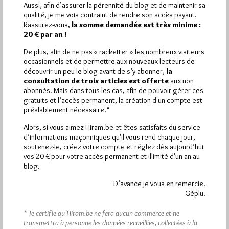
2 608 pages
ont été lues (Source : Pirsch.io)
Aussi, afin d’assurer la pérennité du blog et de maintenir sa
qualité, je me vois contraint de rendre son accès payant.
Plus d’informations
Rassurez-vous,
la somme demandée est très minime :
20 € par an !
Quels sont les articles les plus lus du blog ?
De plus, afin de ne pas « racketter » les nombreux visiteurs
occasionnels et de permettre aux nouveaux lecteurs de
découvrir un peu le blog avant de s’y abonner,
la
consultation de trois articles est offerte
aux non
abonnés. Mais dans tous les cas, afin de pouvoir gérer ces
gratuits et l’accès permanent, la création d'un compte est
préalablement nécessaire.*
Abonnement aux Newsletters - RSS
Alors, si vous aimez Hiram.be et êtes satisfaits du service
d’informations maçonniques qu'il vous rend chaque jour,
soutenez-le, créez votre compte et réglez dès aujourd’hui
vos 20 € pour votre accès permanent et illimité d'un an au
blog.
D’avance je vous en remercie.
Géplu.
* Je certifie qu’Hiram.be ne fera aucun commerce et ne
transmettra à personne les données recueillies, collectées à la