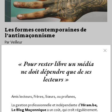
Les formes contemporaines de
l’antimaçonnisme
Par Veilleur
Dimanche 10/11/19
Lu 4479 fois
Jean-Pierre Bacot vient de réaliser cette très riche et complète
« Pour rester libre un média
recension du tout aussi riche livre "Les formes contemporaines
de…
ne doit dépendre que de ses
lecteurs »
Dans
Anti-maçonnerie
,
Edition
1 commentaire
Amis lecteurs, Frères, Sœurs, ou profanes,
La gestion professionnelle et indépendante d’
Hiram.be,
1 672 visites
Hier jeudi 6 août 2026, Hiram.be a reçu
et
Le Blog Maçonnique
a un coût, qui croît régulièrement.