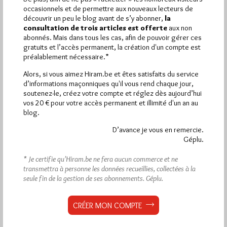
occasionnels et de permettre aux nouveaux lecteurs de
découvrir un peu le blog avant de s’y abonner,
la
consultation de trois articles est offerte
aux non
abonnés. Mais dans tous les cas, afin de pouvoir gérer ces
gratuits et l’accès permanent, la création d'un compte est
préalablement nécessaire.*
Alors, si vous aimez Hiram.be et êtes satisfaits du service
d’informations maçonniques qu'il vous rend chaque jour,
soutenez-le, créez votre compte et réglez dès aujourd’hui
vos 20 € pour votre accès permanent et illimité d'un an au
blog.
D’avance je vous en remercie.
Géplu.
* Je certifie qu’Hiram.be ne fera aucun commerce et ne
transmettra à personne les données recueillies, collectées à la
seule fin de la gestion de ses abonnements.
Géplu.
Les femmes et la mixité en Franc-
Maçonnerie
CRÉER MON COMPTE
Par Géplu