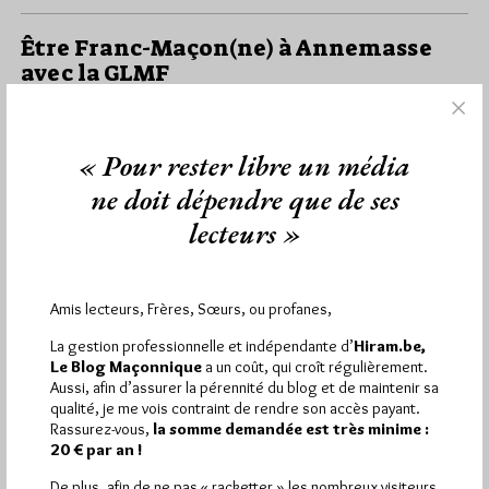
Être Franc-Maçon(ne) à Annemasse
avec la GLMF
Par Géplu
Mardi 17/03/15
Lu 1666 fois
« Pour rester libre un média
ne doit dépendre que de ses
Dans
Loges
,
Manifestations
0 commentaire
lecteurs »
Amis lecteurs, Frères, Sœurs, ou profanes,
La gestion professionnelle et indépendante d’
Hiram.be,
Le Blog Maçonnique
a un coût, qui croît régulièrement.
Aussi, afin d’assurer la pérennité du blog et de maintenir sa
qualité, je me vois contraint de rendre son accès payant.
Rassurez-vous,
la somme demandée est très minime :
20 € par an !
De plus, afin de ne pas « racketter » les nombreux visiteurs