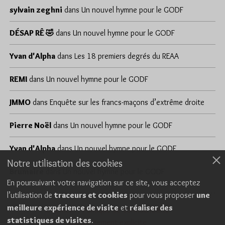
sylvain zeghni
dans
Un nouvel hymne pour le GODF
DÉSAP RÊ 🤣
dans
Un nouvel hymne pour le GODF
Yvan d'Alpha
dans
Les 18 premiers degrés du REAA
REMI
dans
Un nouvel hymne pour le GODF
JMMO
dans
Enquête sur les francs-maçons d’extrême droite
Pierre Noël
dans
Un nouvel hymne pour le GODF
Yvan d'Alpha
dans
Un nouvel hymne pour le GODF
Notre utilisation des cookies
Brumaire
dans
Un nouvel hymne pour le GODF
En poursuivant votre navigation sur ce site, vous acceptez
l’utilisation de
traceurs et cookies
pour vous proposer
une
meilleure expérience de visite
et
réaliser des
Cookies
Politique de confidentialité
statistiques de visites
.
Consentement explicite