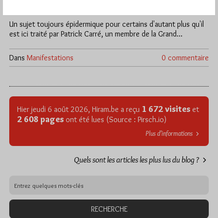
Vendredi 4/04/14
Lu 487 fois
Un sujet toujours épidermique pour certains d'autant plus qu'il
est ici traité par Patrick Carré, un membre de la Grand…
Dans
Manifestations
0 commentaire
1 672 visites
Hier jeudi 6 août 2026, Hiram.be a reçu
et
2 608 pages
ont été lues (Source : Pirsch.io)
Plus d’informations
Quels sont les articles les plus lus du blog ?