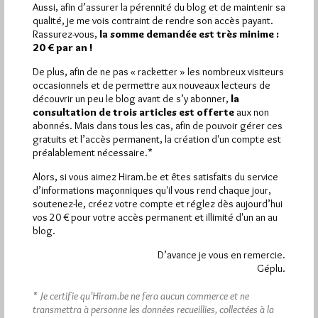
Pirsch.io)
Aussi, afin d’assurer la pérennité du blog et de maintenir sa
qualité, je me vois contraint de rendre son accès payant.
Plus d’informations
Rassurez-vous,
la somme demandée est très minime :
20 € par an !
Quels sont les articles les plus lus du blog ?
De plus, afin de ne pas « racketter » les nombreux visiteurs
occasionnels et de permettre aux nouveaux lecteurs de
découvrir un peu le blog avant de s’y abonner,
la
consultation de trois articles est offerte
aux non
abonnés. Mais dans tous les cas, afin de pouvoir gérer ces
gratuits et l’accès permanent, la création d'un compte est
préalablement nécessaire.*
Abonnement aux Newsletters - RSS
Alors, si vous aimez Hiram.be et êtes satisfaits du service
d’informations maçonniques qu'il vous rend chaque jour,
soutenez-le, créez votre compte et réglez dès aujourd’hui
vos 20 € pour votre accès permanent et illimité d'un an au
blog.
D’avance je vous en remercie.
Géplu.
* Je certifie qu’Hiram.be ne fera aucun commerce et ne
transmettra à personne les données recueillies, collectées à la