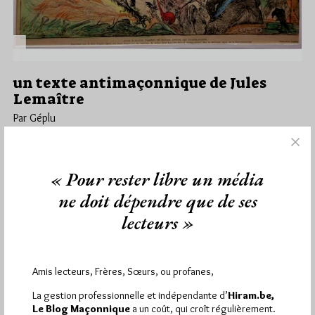
un texte antimaçonnique de Jules
Lemaître
Par Géplu
Samedi 7/04/18
Lu 1840 fois
Sur le site Interencheres.com est annoncée la vente, ce
« Pour rester libre un média
samedi 7 avril à 14h à Pamiers d'un lot comprenant :…
ne doit dépendre que de ses
Dans
Divers
0 commentaire
lecteurs »
Amis lecteurs, Frères, Sœurs, ou profanes,
1 441
Hier mercredi 5 août 2026, Hiram.be a reçu
La gestion professionnelle et indépendante d’
Hiram.be,
visites
2 502 pages
et
ont été lues (Source :
Le Blog Maçonnique
a un coût, qui croît régulièrement.