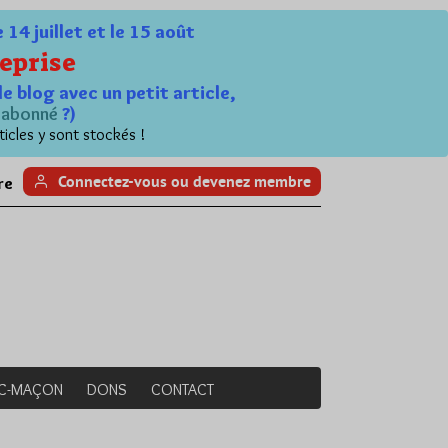
4 juillet et le 15 août
eprise
le blog avec un petit article,
n
abonné
?)
ticles y sont stockés !
Connectez-vous ou devenez membre
re
NC-MAÇON
DONS
CONTACT