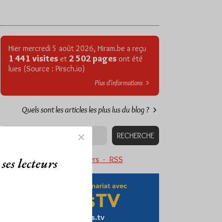
Hier mercredi 5 août 2026, Hiram.be a reçu
1 441 visites
2 502 pages
et
ont été
lues (Source : Pirsch.io)
Plus d’informations
Quels sont les articles les plus lus du blog ?
Abonnement aux Newsletters - RSS
ses lecteurs