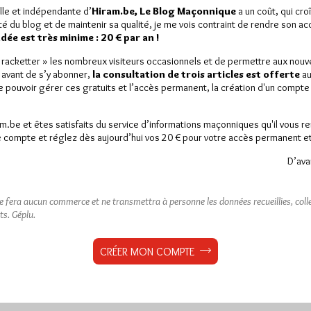
lle et indépendante d’
Hiram.be, Le Blog Maçonnique
a un coût, qui cro
ité du blog et de maintenir sa qualité, je me vois contraint de rendre son a
ée est très minime : 20 € par an !
« racketter » les nombreux visiteurs occasionnels et de permettre aux nou
 avant de s’y abonner,
la consultation de trois articles est offerte
au
de pouvoir gérer ces gratuits et l’accès permanent, la création d'un compt
am.be et êtes satisfaits du service d’informations maçonniques qu'il vous r
 compte et réglez dès aujourd’hui vos 20 € pour votre accès permanent et i
D’ava
ne fera aucun commerce et ne transmettra à personne les données recueillies, collec
ts.
Géplu.
CRÉER MON COMPTE