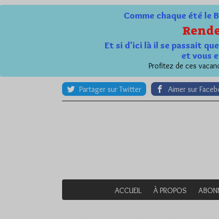
Comme chaque été le Bl
Rende
Et si d'ici là il se passait 
et vous e
Profitez de ces vacanc
Partager sur Twitter
Aimer sur Face
ACCUEIL
À PROPOS
ABON