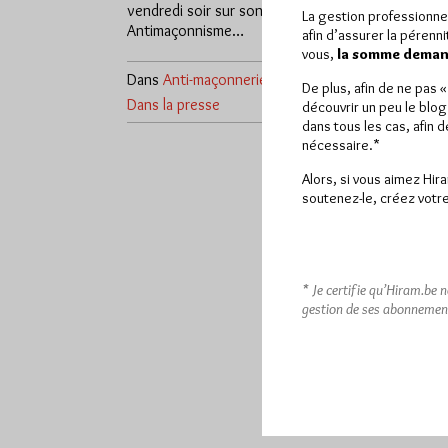
vendredi soir sur son site, intitulé
La gestion professionne
Antimaçonnisme…
afin d’assurer la pérenn
vous,
la somme demand
Dans
Anti-maçonnerie
,
2
De plus, afin de ne pas 
Dans la presse
commentaires
découvrir un peu le blog
dans tous les cas, afin 
nécessaire.*
Alors, si vous aimez Hir
soutenez-le, créez votre
* Je certifie qu’Hiram.be 
gestion de ses abonnemen