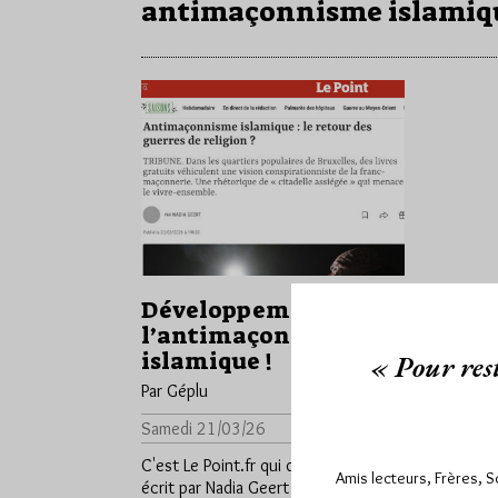
antimaçonnisme islamiq
Développement de
l’antimaçonnisme
islamique !
« Pour rest
Par Géplu
Samedi 21/03/26
Lu 463 fois
C'est Le Point.fr qui dans un article
Amis lecteurs, Frères, 
écrit par Nadia Geert et publié