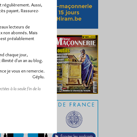
ît régulièrement. Aussi,
ccès payant. Rassurez-
veaux lecteurs de
x non abonnés. Mais
e est préalablement
end chaque jour,
llimité d'un an au blog.
nce je vous en remercie.
Géplu.
tées à la seule fin de la