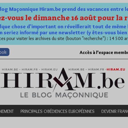
og Maçonnique Hiram.be prend des vacances entre le 1
z-vous le dimanche 16 août pour la r
quelque chose d'important on réveillerait tout de même 
n seriez informé par une newsletter (y êtes-vous bie
es pour visiter les archives du site (bouton "recherche") : 14 500 ar
book
Accès à l’espace memb
NEMENT
PRINCIPALES OBÉDIENCES EUROPÉENNES
DEVENIR FRA