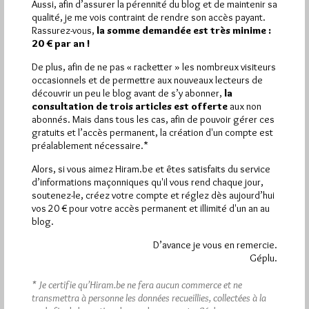
Aussi, afin d’assurer la pérennité du blog et de maintenir sa
qualité, je me vois contraint de rendre son accès payant.
Plus d’informations
Rassurez-vous,
la somme demandée est très minime :
20 € par an !
Quels sont les articles les plus lus du blog ?
De plus, afin de ne pas « racketter » les nombreux visiteurs
occasionnels et de permettre aux nouveaux lecteurs de
découvrir un peu le blog avant de s’y abonner,
la
consultation de trois articles est offerte
aux non
abonnés. Mais dans tous les cas, afin de pouvoir gérer ces
gratuits et l’accès permanent, la création d'un compte est
préalablement nécessaire.*
Abonnement aux Newsletters - RSS
Alors, si vous aimez Hiram.be et êtes satisfaits du service
d’informations maçonniques qu'il vous rend chaque jour,
soutenez-le, créez votre compte et réglez dès aujourd’hui
vos 20 € pour votre accès permanent et illimité d'un an au
blog.
D’avance je vous en remercie.
Géplu.
* Je certifie qu’Hiram.be ne fera aucun commerce et ne
transmettra à personne les données recueillies, collectées à la