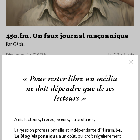
450.fm. Un faux journal maçonnique
Par Géplu
Dimanche 15/03/26
Lu 2277 fois
Jiri Pragman vient de mettre en ligne sur son site
Antimaçonnisme(s) par Jiri Pragman un article dans lequel il
« Pour rester libre un média
analyse…
ne doit dépendre que de ses
Dans
Divers
7 commentaires
lecteurs »
Amis lecteurs, Frères, Sœurs, ou profanes,
1 864
Hier vendredi 7 août 2026, Hiram.be a reçu
La gestion professionnelle et indépendante d’
Hiram.be,
visites
3 133 pages
et
ont été lues (Source :
Le Blog Maçonnique
a un coût, qui croît régulièrement.
Pirsch.io)