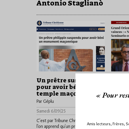
Antonio Staglianò
Un prêtre suspendu
Grave 
pour avoir béni un
Orient
temple maçonnique
les él
« Pour rest
conte
Par Géplu
Par Géplu
Samedi 6/09/25
Lu 586 fois
Vendredi
C'est par Tribune Chrétienne que
Amis lecteurs, Frères, 
l'on apprend qu'un prêtre philippin
Après l'él