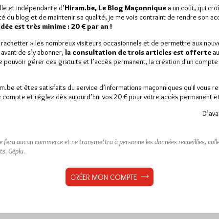
Grand Orient d'Italie le
lle et indépendante d’
Hiram.be, Le Blog Maçonnique
a un coût, qui cro
 mars dernier qui a vu la
ité du blog et de maintenir sa qualité, je me vois contraint de rendre son a
on…
ée est très minime : 20 € par an !
« racketter » les nombreux visiteurs occasionnels et de permettre aux nou
 la presse
1 commentaire
 avant de s’y abonner,
la consultation de trois articles est offerte
au
de pouvoir gérer ces gratuits et l’accès permanent, la création d'un compt
am.be et êtes satisfaits du service d’informations maçonniques qu'il vous r
 compte et réglez dès aujourd’hui vos 20 € pour votre accès permanent et i
D’ava
ne fera aucun commerce et ne transmettra à personne les données recueillies, collec
ts.
Géplu.
CRÉER MON COMPTE