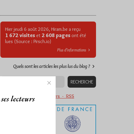
Hier jeudi 6 août 2026, Hiram.be a reçu
1 672 visites
2 608 pages
et
ont été
lues (Source : Pirsch.io)
Plus d’informations
Quels sont les articles les plus lus du blog ?
Abonnement aux Newsletters - RSS
ses lecteurs