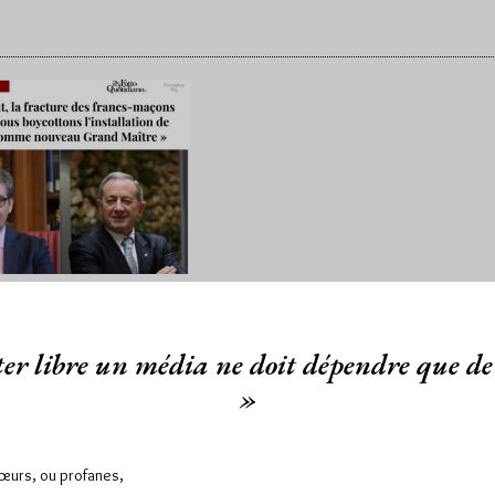
crise au Grand
 d’Italie après
ections
er libre un média ne doit dépendre que de 
stées
»
 15/03/24
Lu 634 fois
Sœurs, ou profanes,
ection du futur Grand