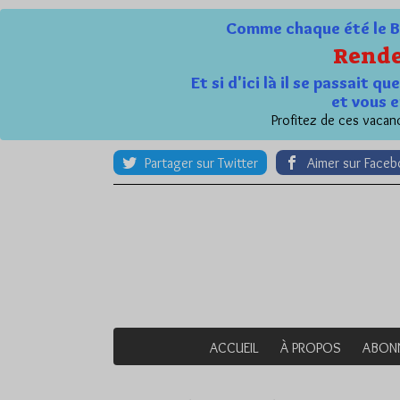
Comme chaque été le Bl
Rende
Et si d'ici là il se passait 
et vous e
Profitez de ces vacanc
Partager sur Twitter
Aimer sur Face
ACCUEIL
À PROPOS
ABON