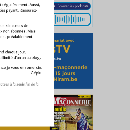
ît régulièrement. Aussi,
ccès payant. Rassurez-
veaux lecteurs de
x non abonnés. Mais
e est préalablement
end chaque jour,
llimité d'un an au blog.
nce je vous en remercie.
Géplu.
tées à la seule fin de la