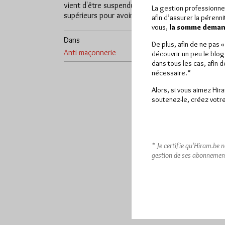
vient d'être suspendu par ses
Maître du 
La gestion professionne
supérieurs pour avoir osé bénir…
dimanche 3
afin d’assurer la pérenn
commissi
vous,
la somme demand
Dans
11
De plus, afin de ne pas 
Anti-maçonnerie
commentaires
Dans
Dans
découvrir un peu le blog
dans tous les cas, afin 
nécessaire.*
Alors, si vous aimez Hir
soutenez-le, créez votre
* Je certifie qu’Hiram.be 
gestion de ses abonnemen