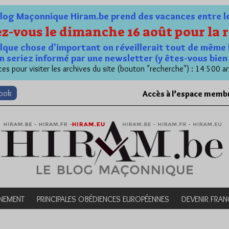
og Maçonnique Hiram.be prend des vacances entre le 1
z-vous le dimanche 16 août pour la r
quelque chose d'important on réveillerait tout de même 
n seriez informé par une newsletter (y êtes-vous bie
es pour visiter les archives du site (bouton "recherche") : 14 500 ar
book
Accès à l’espace memb
NEMENT
PRINCIPALES OBÉDIENCES EUROPÉENNES
DEVENIR FRA