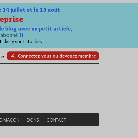
4 juillet et le 15 août
eprise
le blog avec un petit article,
n
abonné
?)
ticles y sont stockés !
Connectez-vous ou devenez membre
re
NC-MAÇON
DONS
CONTACT