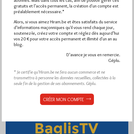
abonnés. Mais dans tous les cas, afin de pouvoir gérer ces
gratuits et l’accès permanent, la création d'un compte est
préalablement nécessaire.*
Alors, si vous aimez Hiram.be et êtes satisfaits du service
1 672 visites
Hier jeudi 6 août 2026, Hiram.be a reçu
et
d’informations maçonniques qu'il vous rend chaque jour,
2 608 pages
ont été lues (Source : Pirsch.io)
soutenez-le, créez votre compte et réglez dès aujourd’hui
Plus d’informations
vos 20 € pour votre accès permanent et illimité d'un an au
blog.
Quels sont les articles les plus lus du blog ?
D’avance je vous en remercie.
Géplu.
* Je certifie qu’Hiram.be ne fera aucun commerce et ne
transmettra à personne les données recueillies, collectées à la
seule fin de la gestion de ses abonnements.
Géplu.
Abonnement aux Newsletters - RSS
CRÉER MON COMPTE