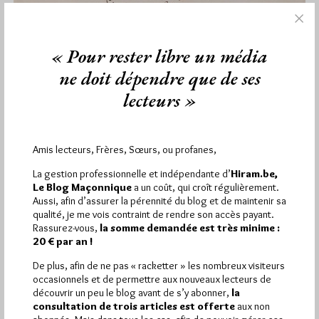
« Pour rester libre un média
ne doit dépendre que de ses
lecteurs »
Amis lecteurs, Frères, Sœurs, ou profanes,
« Nous nous opposons aux
La gestion professionnelle et indépendante d’
Hiram.be,
modifications de la loi de 1905 »
Le Blog Maçonnique
a un coût, qui croît régulièrement.
Aussi, afin d’assurer la pérennité du blog et de maintenir sa
Par Géplu
qualité, je me vois contraint de rendre son accès payant.
Mercredi 2/01/19
Lu 3381 fois
Rassurez-vous,
la somme demandée est très minime :
20 € par an !
Le Comité Laïcité République vient de lancer ce 1er janvier un
nouvel appel, dit l'Appel des 113 (premiers signataires) pour…
De plus, afin de ne pas « racketter » les nombreux visiteurs
occasionnels et de permettre aux nouveaux lecteurs de
découvrir un peu le blog avant de s’y abonner,
la
Dans
Divers
31 commentaires
consultation de trois articles est offerte
aux non