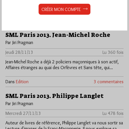
commune nordiste (un village sorcières d'ailleurs!) et sa
bibliothèque organisent…
CRÉER MON COMPTE
Dans
Edition
0 commentaire
SML Paris 2013. Jean-Michel Roche
Par Jiri Pragman
Jeudi 28/11/13
Lu 360 fois
Jean-Michel Roche a déjà 2 policiers maçonniques à son actif,
Affaires étranges au quai des Orfèvres et Sans tête, qui…
Dans
Edition
3 commentaires
SML Paris 2013. Philippe Langlet
Par Jiri Pragman
Mercredi 27/11/13
Lu 478 fois
Auteur de livres de référence, Philippe Langlet va nous sortir sa
Lecture d'images de la Franc-Maçonnerie. Il nous explique sa…