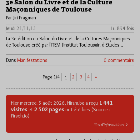
3e Salon du Livre et de la Culture
Maçonniques de Toulouse
Par Jiri Pragman
Jeudi 21/11/13
Lu 894 fois
La 3e édition du Salon du Livre et de la Cultures Maçonniques
de Toulouse créé par l'ITEM (Institut Toulousain d’Etudes…
Dans
Manifestations
0 commentaire
2
3
4
»
Page 1/4
1
1 441
Hier mercredi 5 août 2026, Hiram.be a reçu
visites
2 502 pages
et
ont été lues (Source :
Pirsch.io)
Plus d’informations