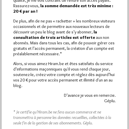
qualité, je me vois contraint de rendre son accès payant.
Rassurez-vous,
la somme demandée est très minime :
20 € par an !
De plus, afin de ne pas « racketter » les nombreux visiteurs
occasionnels et de permettre aux nouveaux lecteurs de
découvrir un peu le blog avant de s’y abonner,
la
consultation de trois articles est offerte
aux non
abonnés. Mais dans tous les cas, afin de pouvoir gérer ces
gratuits et l’accès permanent, la création d'un compte est
préalablement nécessaire.*
Alors, si vous aimez Hiram.be et êtes satisfaits du service
d’informations maçonniques qu'il vous rend chaque jour,
soutenez-le, créez votre compte et réglez dès aujourd’hui
vos 20 € pour votre accès permanent et illimité d'un an au
blog.
D’avance je vous en remercie.
Bocquet à Morbecque
Géplu.
Par Jiri Pragman
* Je certifie qu’Hiram.be ne fera aucun commerce et ne
Jeudi 28/11/13
Lu 151 fois
transmettra à personne les données recueillies, collectées à la
seule fin de la gestion de ses abonnements.
Géplu.
Vous ne connaissez pas Morbecque ? Grave erreur car cette