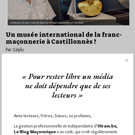
Un musée international de la franc-
maçonnerie à Castillonnès ?
Par Géplu
Jeudi 22/08/24
Lu 519 fois
C'est à Castillonnès, petite commune de 1 436 habitants dans
« Pour rester libre un média
le Lot-et-Garonne entre Bergerac et Villeneuve-sur-Lot que
Jean-Louis De Biasi…
ne doit dépendre que de ses
lecteurs »
Dans
Dans la presse
0 commentaire
Amis lecteurs, Frères, Sœurs, ou profanes,
La gestion professionnelle et indépendante d’
Hiram.be,
1 672 visites
Hier jeudi 6 août 2026, Hiram.be a reçu
et
Le Blog Maçonnique
a un coût, qui croît régulièrement.
2 608 pages
ont été lues (Source : Pirsch.io)