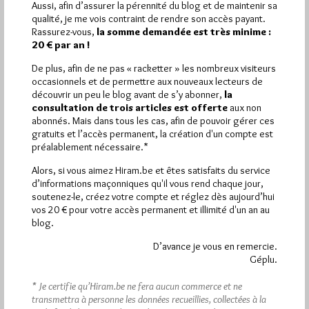
Aussi, afin d’assurer la pérennité du blog et de maintenir sa
qualité, je me vois contraint de rendre son accès payant.
Plus d’informations
Rassurez-vous,
la somme demandée est très minime :
20 € par an !
Quels sont les articles les plus lus du blog ?
De plus, afin de ne pas « racketter » les nombreux visiteurs
occasionnels et de permettre aux nouveaux lecteurs de
découvrir un peu le blog avant de s’y abonner,
la
consultation de trois articles est offerte
aux non
abonnés. Mais dans tous les cas, afin de pouvoir gérer ces
gratuits et l’accès permanent, la création d'un compte est
préalablement nécessaire.*
Abonnement aux Newsletters - RSS
Alors, si vous aimez Hiram.be et êtes satisfaits du service
d’informations maçonniques qu'il vous rend chaque jour,
soutenez-le, créez votre compte et réglez dès aujourd’hui
vos 20 € pour votre accès permanent et illimité d'un an au
blog.
D’avance je vous en remercie.
Géplu.
* Je certifie qu’Hiram.be ne fera aucun commerce et ne
transmettra à personne les données recueillies, collectées à la