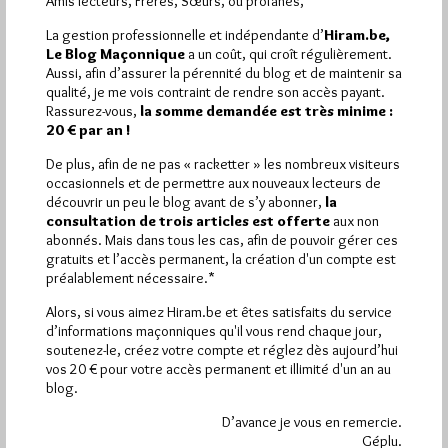
Amis lecteurs, Frères, Sœurs, ou profanes,
La gestion professionnelle et indépendante d’
Hiram.be,
Le Blog Maçonnique
a un coût, qui croît régulièrement.
Aussi, afin d’assurer la pérennité du blog et de maintenir sa
1 864
Hier vendredi 7 août 2026, Hiram.be a reçu
qualité, je me vois contraint de rendre son accès payant.
visites
3 133 pages
et
ont été lues (Source :
Rassurez-vous,
la somme demandée est très minime :
Pirsch.io)
20 € par an !
Plus d’informations
De plus, afin de ne pas « racketter » les nombreux visiteurs
occasionnels et de permettre aux nouveaux lecteurs de
découvrir un peu le blog avant de s’y abonner,
la
Quels sont les articles les plus lus du blog ?
consultation de trois articles est offerte
aux non
abonnés. Mais dans tous les cas, afin de pouvoir gérer ces
gratuits et l’accès permanent, la création d'un compte est
préalablement nécessaire.*
Alors, si vous aimez Hiram.be et êtes satisfaits du service
d’informations maçonniques qu'il vous rend chaque jour,
soutenez-le, créez votre compte et réglez dès aujourd’hui
Abonnement aux Newsletters - RSS
vos 20 € pour votre accès permanent et illimité d'un an au
blog.
D’avance je vous en remercie.
Géplu.