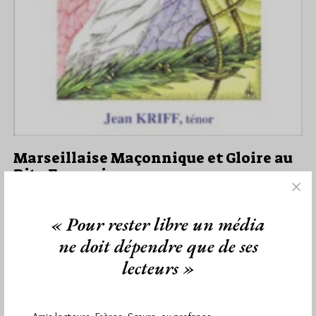
Marseillaise Maçonnique et Gloire au
Rite Français
Par Jiri Pragman
Lundi 30/12/13
Lu 1260 fois
« Pour rester libre un média
Lire les paroles de la Marseillaise Maçonnique écrites par un
ne doit dépendre que de ses
anonyme au 19e siècle, c'est une chose. L'entendre retentir
lecteurs »
dans ses…
Dans
Edition
2 commentaires