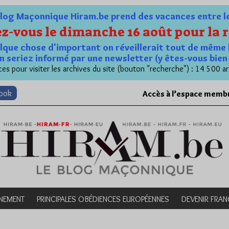
og Maçonnique Hiram.be prend des vacances entre le 1
z-vous le dimanche 16 août pour la r
quelque chose d'important on réveillerait tout de même 
n seriez informé par une newsletter (y êtes-vous bie
es pour visiter les archives du site (bouton "recherche") : 14 500 ar
book
Accès à l’espace memb
NEMENT
PRINCIPALES OBÉDIENCES EUROPÉENNES
DEVENIR FRA