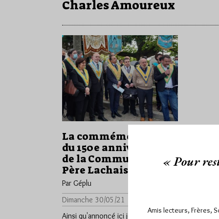
Charles Amoureux
La commémoration
du 150e anniversaire
de la Commune au
« Pour rest
Père Lachaise.
Par Géplu
Dimanche 30/05/21
Lu 3840 fois
Amis lecteurs, Frères, 
Ainsi qu'annoncé ici jeudi, le