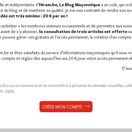
lle et indépendante d’
Hiram.be, Le Blog Maçonnique
a un coût, qui cro
ité du blog et de maintenir sa qualité, je me vois contraint de rendre son a
ée est très minime : 20 € par an !
« racketter » les nombreux visiteurs occasionnels et de permettre aux nou
 avant de s’y abonner,
la consultation de trois articles est offerte
au
de pouvoir gérer ces gratuits et l’accès permanent, la création d'un compt
am.be et êtes satisfaits du service d’informations maçonniques qu'il vous r
 compte et réglez dès aujourd’hui vos 20 € pour votre accès permanent et i
D’ava
ne fera aucun commerce et ne transmettra à personne les données recueillies, collec
ts.
Géplu.
CRÉER MON COMPTE