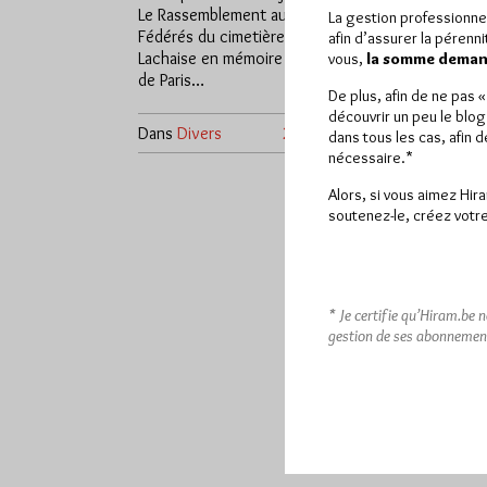
Le Rassemblement au Mur de
La gestion professionne
Fédérés du cimetière du Père
afin d’assurer la pérenn
Lachaise en mémoire de la Commune
vous,
la somme demand
de Paris…
De plus, afin de ne pas 
découvrir un peu le blog
Dans
Divers
2 commentaires
dans tous les cas, afin 
nécessaire.*
Alors, si vous aimez Hir
soutenez-le, créez votre
* Je certifie qu’Hiram.be 
gestion de ses abonnemen