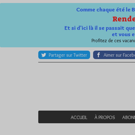
Comme chaque été le Bl
Rende
Et si d'ici là il se passait 
et vous e
Profitez de ces vacanc
Partager sur Twitter
Aimer sur Face
ACCUEIL
À PROPOS
ABON