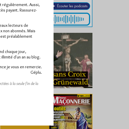
ît régulièrement. Aussi,
ccès payant. Rassurez-
veaux lecteurs de
x non abonnés. Mais
e est préalablement
end chaque jour,
llimité d'un an au blog.
nce je vous en remercie.
Géplu.
tées à la seule fin de la