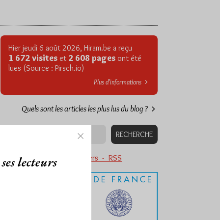
Hier jeudi 6 août 2026, Hiram.be a reçu
1 672 visites
2 608 pages
et
ont été
lues (Source : Pirsch.io)
Plus d’informations
Quels sont les articles les plus lus du blog ?
Abonnement aux Newsletters - RSS
ses lecteurs