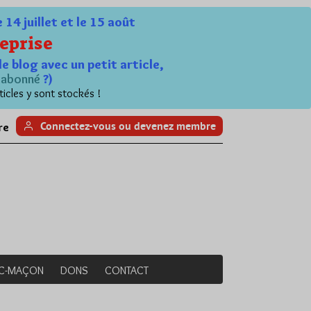
4 juillet et le 15 août
eprise
le blog avec un petit article,
n
abonné
?)
ticles y sont stockés !
Connectez-vous ou devenez membre
re
NC-MAÇON
DONS
CONTACT