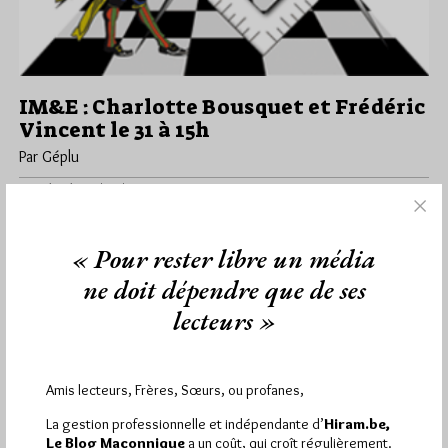
IM&E : Charlotte Bousquet et Frédéric
Vincent le 31 à 15h
Par Géplu
Vendredi 29/05/15
Lu 442 fois
C'est donc ce vendredi 29 que débutent, à 14h, les Imaginales
Maçonniques et Ésotériques d’Épinal. Depuis deux semaines
« Pour rester libre un média
nous vous…
ne doit dépendre que de ses
Dans
Divers
0 commentaire
lecteurs »
Amis lecteurs, Frères, Sœurs, ou profanes,
1 864
Hier vendredi 7 août 2026, Hiram.be a reçu
La gestion professionnelle et indépendante d’
Hiram.be,
visites
3 133 pages
et
ont été lues (Source :
Le Blog Maçonnique
a un coût, qui croît régulièrement.