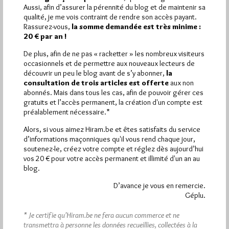
Pirsch.io)
Aussi, afin d’assurer la pérennité du blog et de maintenir sa
qualité, je me vois contraint de rendre son accès payant.
Plus d’informations
Rassurez-vous,
la somme demandée est très minime :
20 € par an !
Quels sont les articles les plus lus du blog ?
De plus, afin de ne pas « racketter » les nombreux visiteurs
occasionnels et de permettre aux nouveaux lecteurs de
découvrir un peu le blog avant de s’y abonner,
la
consultation de trois articles est offerte
aux non
abonnés. Mais dans tous les cas, afin de pouvoir gérer ces
gratuits et l’accès permanent, la création d'un compte est
préalablement nécessaire.*
Abonnement aux Newsletters - RSS
Alors, si vous aimez Hiram.be et êtes satisfaits du service
d’informations maçonniques qu'il vous rend chaque jour,
soutenez-le, créez votre compte et réglez dès aujourd’hui
vos 20 € pour votre accès permanent et illimité d'un an au
blog.
D’avance je vous en remercie.
Géplu.
* Je certifie qu’Hiram.be ne fera aucun commerce et ne
transmettra à personne les données recueillies, collectées à la