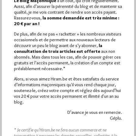
Le Blog Maçonnique
a un coût, qui croît régulièrement.
1 672 visites
Hier jeudi 6 août 2026, Hiram.be a reçu
et
Aussi, afin d’assurer la pérennité du blog et de maintenir sa
2 608 pages
ont été lues (Source : Pirsch.io)
qualité, je me vois contraint de rendre son accès payant.
Plus d’informations
Rassurez-vous,
la somme demandée est très minime :
20 € par an !
Quels sont les articles les plus lus du blog ?
De plus, afin de ne pas « racketter » les nombreux visiteurs
occasionnels et de permettre aux nouveaux lecteurs de
découvrir un peu le blog avant de s’y abonner,
la
consultation de trois articles est offerte
aux non
abonnés. Mais dans tous les cas, afin de pouvoir gérer ces
gratuits et l’accès permanent, la création d'un compte est
préalablement nécessaire.*
Abonnement aux Newsletters - RSS
Alors, si vous aimez Hiram.be et êtes satisfaits du service
d’informations maçonniques qu'il vous rend chaque jour,
soutenez-le, créez votre compte et réglez dès aujourd’hui
vos 20 € pour votre accès permanent et illimité d'un an au
blog.
D’avance je vous en remercie.
Géplu.
* Je certifie qu’Hiram.be ne fera aucun commerce et ne
transmettra à personne les données recueillies, collectées à la