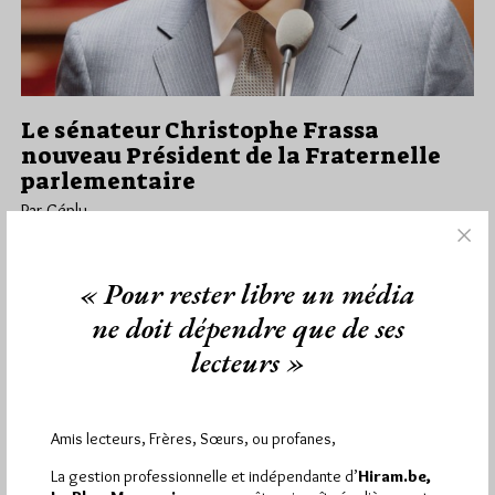
Le sénateur Christophe Frassa
nouveau Président de la Fraternelle
parlementaire
Par Géplu
Jeudi 26/10/17
Lu 4146 fois
La célèbre Fraternelle parlementaire, qui compte d'ailleurs plus
« Pour rester libre un média
de non parlementaires (anciens parlementaires, journalistes, et
ne doit dépendre que de ses
personnel des assemblées) que de…
lecteurs »
Dans
Divers
9 commentaires
Amis lecteurs, Frères, Sœurs, ou profanes,
La gestion professionnelle et indépendante d’
Hiram.be,