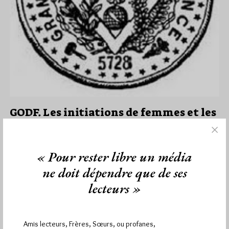
GODF. Les initiations de femmes et les
affiliations de Sœurs se poursuivent à
leur rythme
Par Jiri Pragman
« Pour rester libre un média
Mercredi 23/05/12
Lu 933 fois
ne doit dépendre que de ses
Les initiations de femmes et les affiliations de Sœurs dans les
lecteurs »
Loges du GODF se poursuivent à leur rythme indique…
Dans
Dans la presse
55 commentaires
Amis lecteurs, Frères, Sœurs, ou profanes,