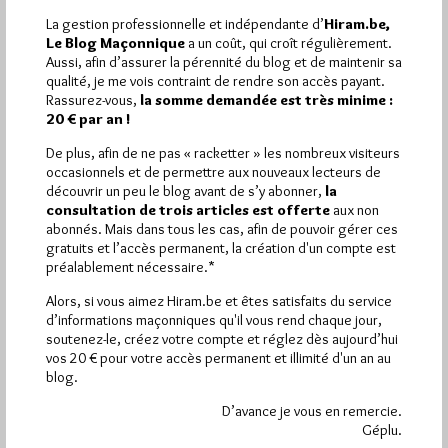
La gestion professionnelle et indépendante d’
Hiram.be,
Le Blog Maçonnique
a un coût, qui croît régulièrement.
Aussi, afin d’assurer la pérennité du blog et de maintenir sa
qualité, je me vois contraint de rendre son accès payant.
1 672 visites
Hier jeudi 6 août 2026, Hiram.be a reçu
et
Rassurez-vous,
la somme demandée est très minime :
2 608 pages
ont été lues (Source : Pirsch.io)
20 € par an !
Plus d’informations
De plus, afin de ne pas « racketter » les nombreux visiteurs
occasionnels et de permettre aux nouveaux lecteurs de
Quels sont les articles les plus lus du blog ?
découvrir un peu le blog avant de s’y abonner,
la
consultation de trois articles est offerte
aux non
abonnés. Mais dans tous les cas, afin de pouvoir gérer ces
gratuits et l’accès permanent, la création d'un compte est
préalablement nécessaire.*
Alors, si vous aimez Hiram.be et êtes satisfaits du service
d’informations maçonniques qu'il vous rend chaque jour,
Abonnement aux Newsletters - RSS
soutenez-le, créez votre compte et réglez dès aujourd’hui
vos 20 € pour votre accès permanent et illimité d'un an au
blog.
D’avance je vous en remercie.
Géplu.