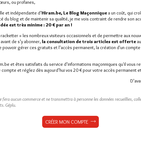
Sœurs, ou profanes,
lle et indépendante d’
Hiram.be, Le Blog Maçonnique
a un coût, qui cro
ité du blog et de maintenir sa qualité, je me vois contraint de rendre son a
ée est très minime : 20 € par an !
« racketter » les nombreux visiteurs occasionnels et de permettre aux nou
 avant de s’y abonner,
la consultation de trois articles est offerte
au
de pouvoir gérer ces gratuits et l’accès permanent, la création d'un compt
am.be et êtes satisfaits du service d’informations maçonniques qu'il vous r
 compte et réglez dès aujourd’hui vos 20 € pour votre accès permanent et i
D’ava
ne fera aucun commerce et ne transmettra à personne les données recueillies, collec
ts.
Géplu.
CRÉER MON COMPTE