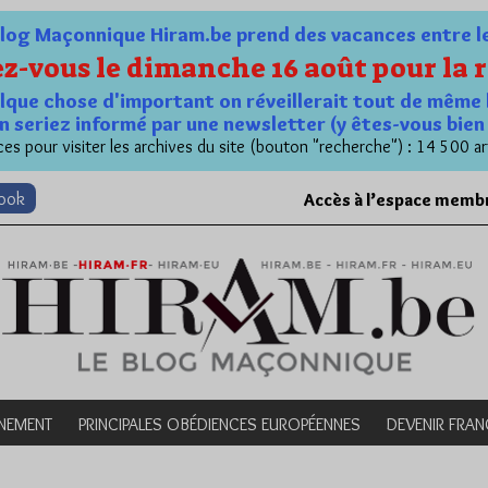
og Maçonnique Hiram.be prend des vacances entre le 1
z-vous le dimanche 16 août pour la r
quelque chose d'important on réveillerait tout de même 
n seriez informé par une newsletter (y êtes-vous bie
es pour visiter les archives du site (bouton "recherche") : 14 500 ar
book
Accès à l’espace memb
NEMENT
PRINCIPALES OBÉDIENCES EUROPÉENNES
DEVENIR FRA