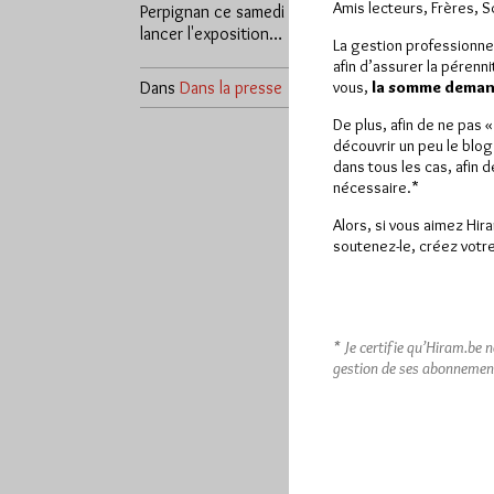
Amis lecteurs, Frères, 
Perpignan ce samedi 25 janvier pour
lancer l'exposition…
La gestion professionne
afin d’assurer la pérenn
Dans
Dans la presse
1 commentaire
vous,
la somme demand
De plus, afin de ne pas 
découvrir un peu le blog
dans tous les cas, afin 
nécessaire.*
Alors, si vous aimez Hir
soutenez-le, créez votre
* Je certifie qu’Hiram.be 
gestion de ses abonnemen