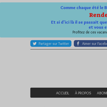
Comme chaque été le Bl
Rende
Et si d'ici là il se passait 
et vous e
Profitez de ces vacanc
Partager sur Twitter
Aimer sur Face
ACCUEIL
À PROPOS
ABON