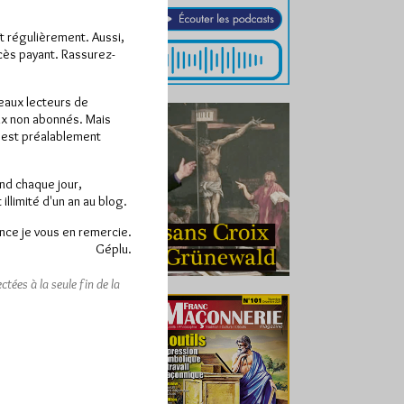
ît régulièrement. Aussi,
ccès payant. Rassurez-
veaux lecteurs de
x non abonnés. Mais
e est préalablement
end chaque jour,
llimité d'un an au blog.
nce je vous en remercie.
Géplu.
tées à la seule fin de la