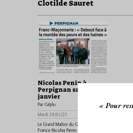
Clotilde Sauret
Nicolas Penin à
Perpignan samedi 25
janvier
« Pour rest
Par Géplu
Mardi 28/01/25
Lu 706 fois
Le Grand Maître du Grand Orient de
France Nicolas Penin était à