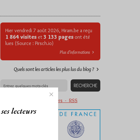
Hier vendredi 7 août 2026, Hiram.be a reçu
1 864 visites
3 133 pages
et
ont été
lues (Source : Pirsch.io)
Plus d’informations
Quels sont les articles les plus lus du blog ?
Abonnement aux Newsletters - RSS
ses lecteurs