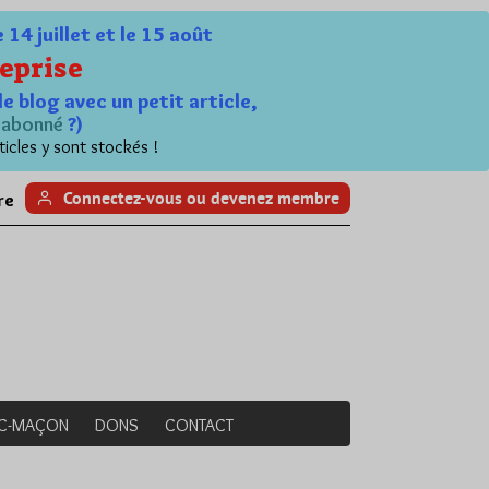
4 juillet et le 15 août
eprise
le blog avec un petit article,
n
abonné
?)
ticles y sont stockés !
Connectez-vous ou devenez membre
re
NC-MAÇON
DONS
CONTACT