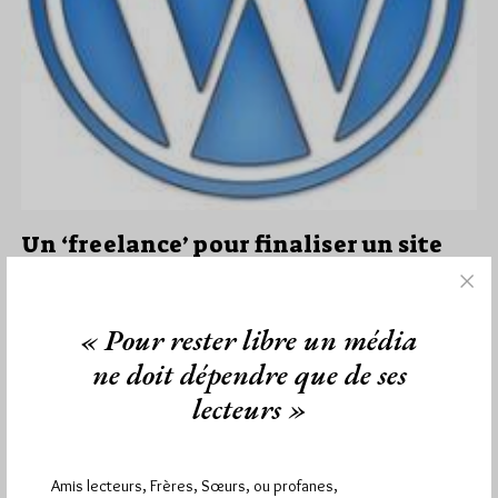
Un ‘freelance’ pour finaliser un site
web maçonnique?
Par Jiri Pragman
« Pour rester libre un média
Dimanche 18/12/11
Lu 72 fois
ne doit dépendre que de ses
Le site Freelancer permet aux petites entreprises de trouver
des ressources externes autrement dit des travailleurs
lecteurs »
freelance (indépendants) pour accomplir…
Dans
Divers
0 commentaire
Amis lecteurs, Frères, Sœurs, ou profanes,