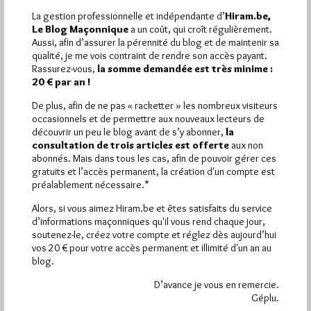
La gestion professionnelle et indépendante d’
Hiram.be,
Le Blog Maçonnique
a un coût, qui croît régulièrement.
Aussi, afin d’assurer la pérennité du blog et de maintenir sa
qualité, je me vois contraint de rendre son accès payant.
1 672 visites
Hier jeudi 6 août 2026, Hiram.be a reçu
et
Rassurez-vous,
la somme demandée est très minime :
2 608 pages
ont été lues (Source : Pirsch.io)
20 € par an !
Plus d’informations
De plus, afin de ne pas « racketter » les nombreux visiteurs
occasionnels et de permettre aux nouveaux lecteurs de
Quels sont les articles les plus lus du blog ?
découvrir un peu le blog avant de s’y abonner,
la
consultation de trois articles est offerte
aux non
abonnés. Mais dans tous les cas, afin de pouvoir gérer ces
gratuits et l’accès permanent, la création d'un compte est
préalablement nécessaire.*
Alors, si vous aimez Hiram.be et êtes satisfaits du service
d’informations maçonniques qu'il vous rend chaque jour,
Abonnement aux Newsletters - RSS
soutenez-le, créez votre compte et réglez dès aujourd’hui
vos 20 € pour votre accès permanent et illimité d'un an au
blog.
D’avance je vous en remercie.
Géplu.