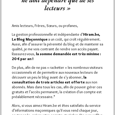
ne doit dépendre que de ses
Les rhétoriques de la conspiration
lecteurs »
Par Jiri Pragman
Mardi 8/02/11
Lu 384 fois
Amis lecteurs, Frères, Sœurs, ou profanes,
Les rhétoriques de la conspiration est un ouvrage collectif
rédigé sous la direction d'Emmanuelle Damblon et de Loic
La gestion professionnelle et indépendante d’
Hiram.be,
Nicolas. La…
Le Blog Maçonnique
a un coût, qui croît régulièrement.
Aussi, afin d’assurer la pérennité du blog et de maintenir sa
qualité, je me vois contraint de rendre son accès payant.
Dans
Edition
4 commentaires
Rassurez-vous,
la somme demandée est très minime :
20 € par an !
De plus, afin de ne pas « racketter » les nombreux visiteurs
occasionnels et de permettre aux nouveaux lecteurs de
découvrir un peu le blog avant de s’y abonner,
la
1 698 visites
Hier samedi 8 août 2026, Hiram.be a reçu
consultation de trois articles est offerte
aux non
2 926 pages
et
ont été lues (Source : Pirsch.io)
abonnés. Mais dans tous les cas, afin de pouvoir gérer ces
Plus d’informations
gratuits et l’accès permanent, la création d'un compte est
préalablement nécessaire.*
Quels sont les articles les plus lus du blog ?
Alors, si vous aimez Hiram.be et êtes satisfaits du service
d’informations maçonniques qu'il vous rend chaque jour,