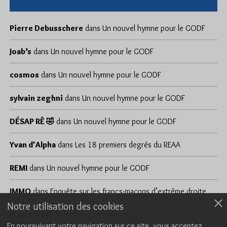
Pierre Debusschere
dans
Un nouvel hymne pour le GODF
Joab’s
dans
Un nouvel hymne pour le GODF
cosmos
dans
Un nouvel hymne pour le GODF
sylvain zeghni
dans
Un nouvel hymne pour le GODF
DÉSAP RÊ 🤣
dans
Un nouvel hymne pour le GODF
Yvan d'Alpha
dans
Les 18 premiers degrés du REAA
REMI
dans
Un nouvel hymne pour le GODF
JMMO
dans
Enquête sur les francs-maçons d’extrême droite
Notre utilisation des cookies
Pierre Noël
dans
Un nouvel hymne pour le GODF
En poursuivant votre navigation sur ce site, vous acceptez