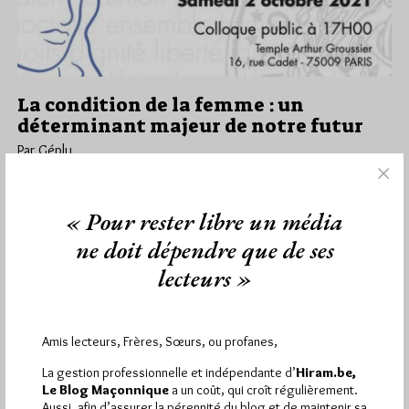
La condition de la femme : un
déterminant majeur de notre futur
Par Géplu
Samedi 25/09/21
Lu 1120 fois
Samedi 2 octobre à 17h, dans le cadre du cycle "Les dignités
« Pour rester libre un média
humaines", le Grand Orient de France organise dans…
ne doit dépendre que de ses
lecteurs »
Dans
Divers
0 commentaire
Amis lecteurs, Frères, Sœurs, ou profanes,
1 698 visites
Hier samedi 8 août 2026, Hiram.be a reçu
La gestion professionnelle et indépendante d’
Hiram.be,
2 926 pages
Le Blog Maçonnique
a un coût, qui croît régulièrement.
et
ont été lues (Source : Pirsch.io)
Aussi, afin d’assurer la pérennité du blog et de maintenir sa