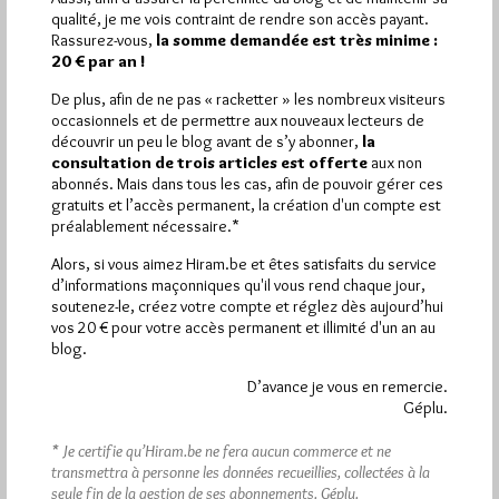
Plus d’informations
qualité, je me vois contraint de rendre son accès payant.
Rassurez-vous,
la somme demandée est très minime :
20 € par an !
Quels sont les articles les plus lus du blog ?
De plus, afin de ne pas « racketter » les nombreux visiteurs
occasionnels et de permettre aux nouveaux lecteurs de
découvrir un peu le blog avant de s’y abonner,
la
consultation de trois articles est offerte
aux non
abonnés. Mais dans tous les cas, afin de pouvoir gérer ces
gratuits et l’accès permanent, la création d'un compte est
préalablement nécessaire.*
Abonnement aux Newsletters - RSS
Alors, si vous aimez Hiram.be et êtes satisfaits du service
d’informations maçonniques qu'il vous rend chaque jour,
soutenez-le, créez votre compte et réglez dès aujourd’hui
vos 20 € pour votre accès permanent et illimité d'un an au
blog.
D’avance je vous en remercie.
Géplu.
* Je certifie qu’Hiram.be ne fera aucun commerce et ne
transmettra à personne les données recueillies, collectées à la
seule fin de la gestion de ses abonnements.
Géplu.