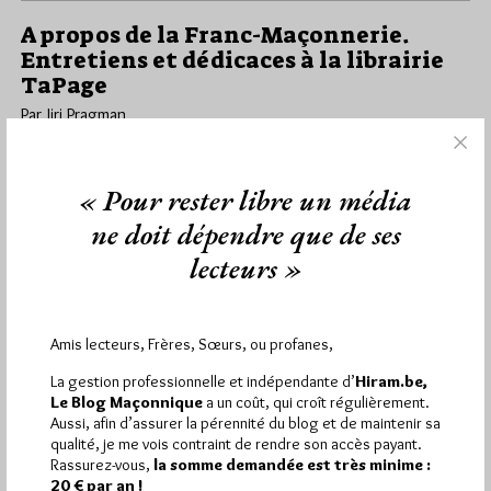
A propos de la Franc-Maçonnerie.
Entretiens et dédicaces à la librairie
TaPage
Par Jiri Pragman
Lundi 7/11/11
Lu 165 fois
Le Blog Maçonnique et les librairies TaPage et La Cale Sèche se
« Pour rester libre un média
sont associés pour proposer un après-midi d'entretiens avec…
ne doit dépendre que de ses
lecteurs »
Dans
Edition
0 commentaire
En attendant ‘L’Equerre et la Croix’
Amis lecteurs, Frères, Sœurs, ou profanes,
Par Jiri Pragman
La gestion professionnelle et indépendante d’
Hiram.be,
Mardi 21/06/11
Lu 127 fois
Le Blog Maçonnique
a un coût, qui croît régulièrement.
L'auteur de L'Etoile de l'Est, Christophe Collins, rencontrera ses
Aussi, afin d’assurer la pérennité du blog et de maintenir sa
lecteurs le samedi 25 juin 2011 de 16h30 à 18h à…
qualité, je me vois contraint de rendre son accès payant.
Rassurez-vous,
la somme demandée est très minime :
20 € par an !