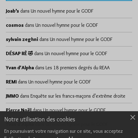
Joab’s
dans
Un nouvel hymne pour le GODF
cosmos
dans
Un nouvel hymne pour le GODF
sylvain zeghni
dans
Un nouvel hymne pour le GODF
DÉSAP RÊ 🤣
dans
Un nouvel hymne pour le GODF
Yvan d'Alpha
dans
Les 18 premiers degrés du REAA
REMI
dans
Un nouvel hymne pour le GODF
JMMO
dans
Enquête sur les francs-maçons d’extrême droite
Pierre Noël
dans
Un nouvel hymne pour le GODF
Notre utilisation des cookies
Yvan d'Alpha
dans
Un nouvel hymne pour le GODF
En poursuivant votre navigation sur ce site, vous acceptez