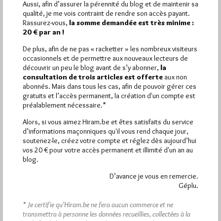
Aussi, afin d’assurer la pérennité du blog et de maintenir sa
qualité, je me vois contraint de rendre son accès payant.
Plus d’informations
Rassurez-vous,
la somme demandée est très minime :
20 € par an !
Quels sont les articles les plus lus du blog ?
De plus, afin de ne pas « racketter » les nombreux visiteurs
occasionnels et de permettre aux nouveaux lecteurs de
découvrir un peu le blog avant de s’y abonner,
la
consultation de trois articles est offerte
aux non
abonnés. Mais dans tous les cas, afin de pouvoir gérer ces
gratuits et l’accès permanent, la création d'un compte est
préalablement nécessaire.*
Abonnement aux Newsletters - RSS
Alors, si vous aimez Hiram.be et êtes satisfaits du service
d’informations maçonniques qu'il vous rend chaque jour,
soutenez-le, créez votre compte et réglez dès aujourd’hui
vos 20 € pour votre accès permanent et illimité d'un an au
blog.
D’avance je vous en remercie.
Géplu.
* Je certifie qu’Hiram.be ne fera aucun commerce et ne
transmettra à personne les données recueillies, collectées à la