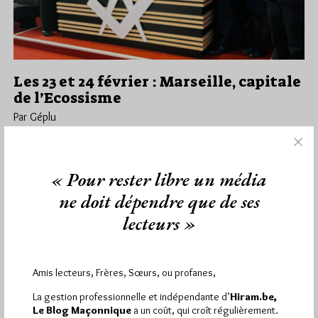
Les 23 et 24 février : Marseille, capitale
de l’Ecossisme
Par Géplu
Samedi 2/03/24
Lu 13117 fois
Rassembler ce qui est épars : oui, l’Ecossisme le veut et sans
« Pour rester libre un média
doute le peut-il aussi davantage encore. Ce rite…
ne doit dépendre que de ses
Dans
Divers
6 commentaires
lecteurs »
Amis lecteurs, Frères, Sœurs, ou profanes,
1 864
Hier vendredi 7 août 2026, Hiram.be a reçu
La gestion professionnelle et indépendante d’
Hiram.be,
visites
3 133 pages
et
ont été lues (Source :
Le Blog Maçonnique
a un coût, qui croît régulièrement.
Pirsch.io)