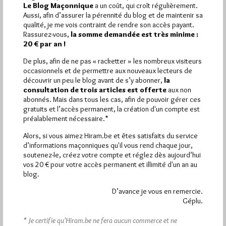
Le Blog Maçonnique
a un coût, qui croît régulièrement.
1 698 visites
Hier samedi 8 août 2026, Hiram.be a reçu
Aussi, afin d’assurer la pérennité du blog et de maintenir sa
2 926 pages
et
ont été lues (Source : Pirsch.io)
qualité, je me vois contraint de rendre son accès payant.
Rassurez-vous,
la somme demandée est très minime :
Plus d’informations
20 € par an !
De plus, afin de ne pas « racketter » les nombreux visiteurs
Quels sont les articles les plus lus du blog ?
occasionnels et de permettre aux nouveaux lecteurs de
découvrir un peu le blog avant de s’y abonner,
la
consultation de trois articles est offerte
aux non
abonnés. Mais dans tous les cas, afin de pouvoir gérer ces
gratuits et l’accès permanent, la création d'un compte est
préalablement nécessaire.*
Alors, si vous aimez Hiram.be et êtes satisfaits du service
Abonnement aux Newsletters - RSS
d’informations maçonniques qu'il vous rend chaque jour,
soutenez-le, créez votre compte et réglez dès aujourd’hui
vos 20 € pour votre accès permanent et illimité d'un an au
blog.
D’avance je vous en remercie.
Géplu.
* Je certifie qu’Hiram.be ne fera aucun commerce et ne