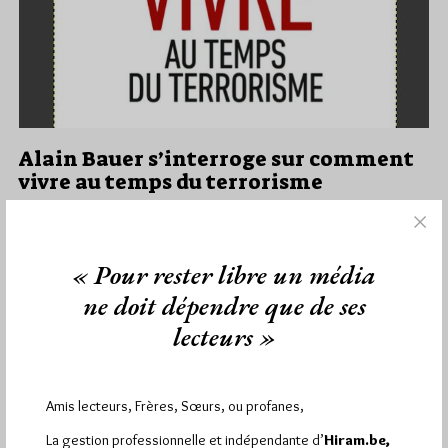
Alain Bauer s’interroge sur comment
vivre au temps du terrorisme
Par Géplu
Dimanche 15/01/17
Lu 1405 fois
« Pour rester libre un média
Le dernier livre d'Alain Bauer, ancien Grand Maitre du GODF
(2000-2003) et professeur de criminologie, qu'on ne présente
ne doit dépendre que de ses
plus, Comment…
lecteurs »
Dans
Edition
1 commentaire
Amis lecteurs, Frères, Sœurs, ou profanes,
La gestion professionnelle et indépendante d’
Hiram.be,