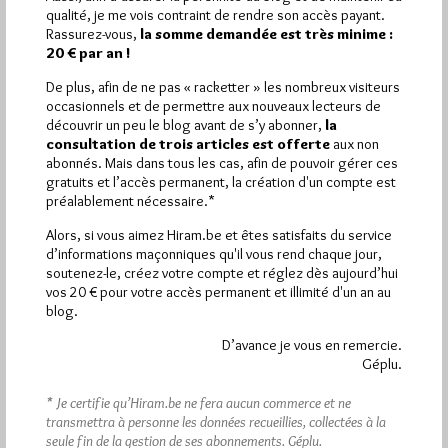
Plus d’informations
qualité, je me vois contraint de rendre son accès payant.
Rassurez-vous,
la somme demandée est très minime :
20 € par an !
Quels sont les articles les plus lus du blog ?
De plus, afin de ne pas « racketter » les nombreux visiteurs
occasionnels et de permettre aux nouveaux lecteurs de
découvrir un peu le blog avant de s’y abonner,
la
consultation de trois articles est offerte
aux non
abonnés. Mais dans tous les cas, afin de pouvoir gérer ces
gratuits et l’accès permanent, la création d'un compte est
préalablement nécessaire.*
Abonnement aux Newsletters - RSS
Alors, si vous aimez Hiram.be et êtes satisfaits du service
d’informations maçonniques qu'il vous rend chaque jour,
soutenez-le, créez votre compte et réglez dès aujourd’hui
vos 20 € pour votre accès permanent et illimité d'un an au
blog.
D’avance je vous en remercie.
Géplu.
* Je certifie qu’Hiram.be ne fera aucun commerce et ne
transmettra à personne les données recueillies, collectées à la
seule fin de la gestion de ses abonnements.
Géplu.