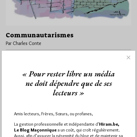
Communautarismes
Par Charles Conte
Mercredi 14/04/21
Lu 2169 fois
Cette chronique "Communautarismes" de Charles Conte a été
publiée dans le n°330 de février 2021 de la revue du GODF…
« Pour rester libre un média
ne doit dépendre que de ses
Dans
Edition
0 commentaire
lecteurs »
Amis lecteurs, Frères, Sœurs, ou profanes,
1 864
Hier vendredi 7 août 2026, Hiram.be a reçu
visites
3 133 pages
et
ont été lues (Source :
La gestion professionnelle et indépendante d’
Hiram.be,
Pirsch.io)
Le Blog Maçonnique
a un coût, qui croît régulièrement.
Aussi, afin d’assurer la pérennité du blog et de maintenir sa