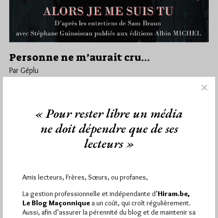
Personne ne m’aurait cru…
Par Géplu
Lundi 27/08/18
Lu 2250 fois
Le Cercle interobédientiel belge «Liberté Chérie» organise le
« Pour rester libre un média
samedi 20 octobre à 19h dans le Temple Amon Ra de la…
ne doit dépendre que de ses
Dans
Divers
2 commentaires
lecteurs »
Amis lecteurs, Frères, Sœurs, ou profanes,
1 698 visites
Hier samedi 8 août 2026, Hiram.be a reçu
La gestion professionnelle et indépendante d’
Hiram.be,
2 926 pages
et
ont été lues (Source : Pirsch.io)
Le Blog Maçonnique
a un coût, qui croît régulièrement.
Aussi, afin d’assurer la pérennité du blog et de maintenir sa
Plus d’informations