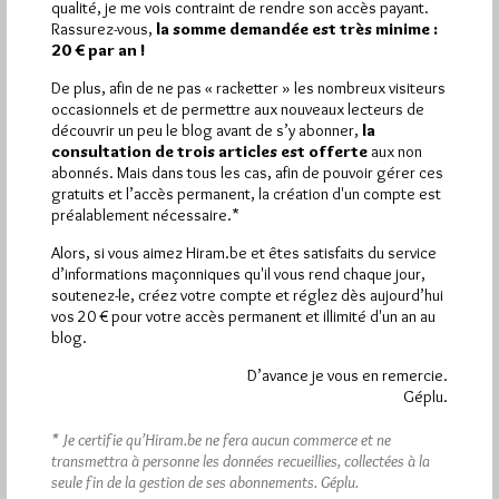
qualité, je me vois contraint de rendre son accès payant.
Rassurez-vous,
la somme demandée est très minime :
Quels sont les articles les plus lus du blog ?
20 € par an !
De plus, afin de ne pas « racketter » les nombreux visiteurs
occasionnels et de permettre aux nouveaux lecteurs de
découvrir un peu le blog avant de s’y abonner,
la
consultation de trois articles est offerte
aux non
abonnés. Mais dans tous les cas, afin de pouvoir gérer ces
gratuits et l’accès permanent, la création d'un compte est
Abonnement aux Newsletters - RSS
préalablement nécessaire.*
Alors, si vous aimez Hiram.be et êtes satisfaits du service
d’informations maçonniques qu'il vous rend chaque jour,
soutenez-le, créez votre compte et réglez dès aujourd’hui
vos 20 € pour votre accès permanent et illimité d'un an au
blog.
D’avance je vous en remercie.
Géplu.
* Je certifie qu’Hiram.be ne fera aucun commerce et ne
transmettra à personne les données recueillies, collectées à la
seule fin de la gestion de ses abonnements.
Géplu.