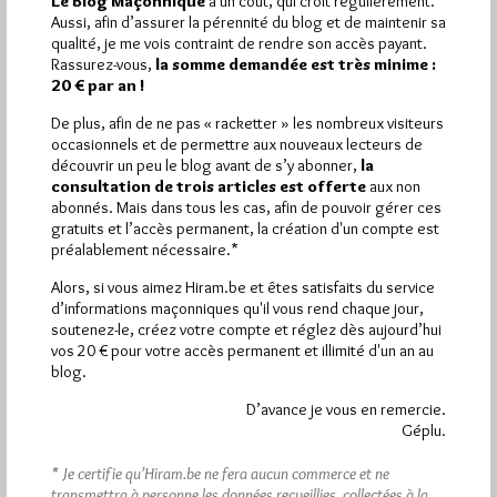
Le Blog Maçonnique
a un coût, qui croît régulièrement.
visites
4 830 pages
et
ont été lues (Source :
Aussi, afin d’assurer la pérennité du blog et de maintenir sa
Pirsch.io)
qualité, je me vois contraint de rendre son accès payant.
Plus d’informations
Rassurez-vous,
la somme demandée est très minime :
20 € par an !
Quels sont les articles les plus lus du blog ?
De plus, afin de ne pas « racketter » les nombreux visiteurs
occasionnels et de permettre aux nouveaux lecteurs de
découvrir un peu le blog avant de s’y abonner,
la
consultation de trois articles est offerte
aux non
abonnés. Mais dans tous les cas, afin de pouvoir gérer ces
gratuits et l’accès permanent, la création d'un compte est
préalablement nécessaire.*
Abonnement aux Newsletters - RSS
Alors, si vous aimez Hiram.be et êtes satisfaits du service
d’informations maçonniques qu'il vous rend chaque jour,
soutenez-le, créez votre compte et réglez dès aujourd’hui
vos 20 € pour votre accès permanent et illimité d'un an au
blog.
D’avance je vous en remercie.
Géplu.
* Je certifie qu’Hiram.be ne fera aucun commerce et ne
transmettra à personne les données recueillies, collectées à la