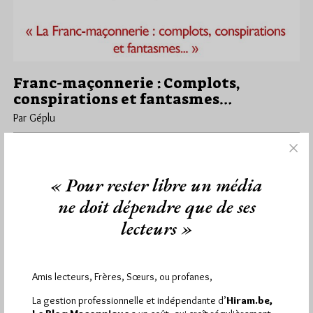
Franc-maçonnerie : Complots,
conspirations et fantasmes…
Par Géplu
Vendredi 22/12/17
Lu 1645 fois
Dans le cadre de son cycle de Conférences Condorcet-
Brossolette, la Grande Loge de France organise le samedi 13
« Pour rester libre un média
janvier à…
ne doit dépendre que de ses
lecteurs »
Dans
Divers
1 commentaire
Amis lecteurs, Frères, Sœurs, ou profanes,
2 194
La gestion professionnelle et indépendante d’
Hiram.be,
Hier dimanche 9 août 2026, Hiram.be a reçu