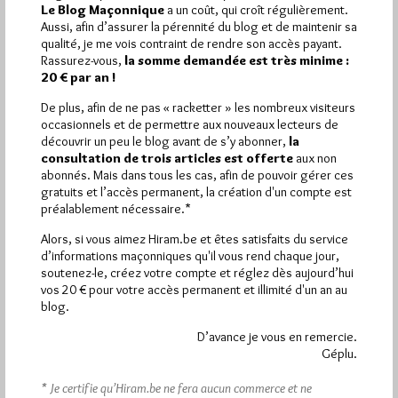
Le Blog Maçonnique
a un coût, qui croît régulièrement.
Pirsch.io)
Aussi, afin d’assurer la pérennité du blog et de maintenir sa
Plus d’informations
qualité, je me vois contraint de rendre son accès payant.
Rassurez-vous,
la somme demandée est très minime :
20 € par an !
Quels sont les articles les plus lus du blog ?
De plus, afin de ne pas « racketter » les nombreux visiteurs
occasionnels et de permettre aux nouveaux lecteurs de
découvrir un peu le blog avant de s’y abonner,
la
consultation de trois articles est offerte
aux non
abonnés. Mais dans tous les cas, afin de pouvoir gérer ces
gratuits et l’accès permanent, la création d'un compte est
préalablement nécessaire.*
Abonnement aux Newsletters - RSS
Alors, si vous aimez Hiram.be et êtes satisfaits du service
d’informations maçonniques qu'il vous rend chaque jour,
soutenez-le, créez votre compte et réglez dès aujourd’hui
vos 20 € pour votre accès permanent et illimité d'un an au
blog.
D’avance je vous en remercie.
Géplu.
* Je certifie qu’Hiram.be ne fera aucun commerce et ne