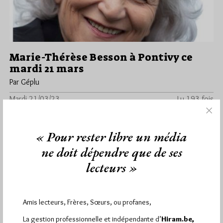
Marie-Thérèse Besson à Pontivy ce
mardi 21 mars
Par Géplu
Mardi 21/03/23
Lu 193 fois
Le journal de Pontivy nous apprend que Marie-Thérèse Besson,
ancienne Grande Maîtresse de la Grande loge féminine de
« Pour rester libre un média
France (GLFF)…
ne doit dépendre que de ses
Dans
Divers
0 commentaire
lecteurs »
Amis lecteurs, Frères, Sœurs, ou profanes,
2 194
Hier dimanche 9 août 2026, Hiram.be a reçu
La gestion professionnelle et indépendante d’
Hiram.be,
visites
4 830 pages
et
ont été lues (Source :