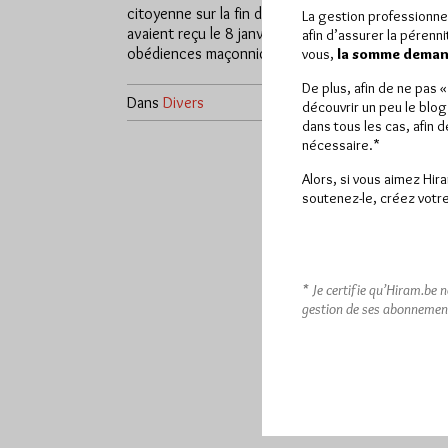
citoyenne sur la fin de vie, qui
185 citoy
La gestion professionne
avaient reçu le 8 janvier les
sort memb
afin d’assurer la pérenn
obédiences maçonniques,…
Citoyenn
vous,
la somme demand
De plus, afin de ne pas 
Dans
Divers
0 commentaire
Dans
Dive
découvrir un peu le blog
dans tous les cas, afin 
nécessaire.*
Alors, si vous aimez Hir
soutenez-le, créez votre
* Je certifie qu’Hiram.be 
gestion de ses abonnemen