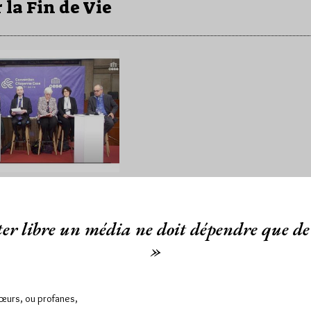
la Fin de Vie
rancs-maçons à
nvention
nne sur la fin de
er libre un média ne doit dépendre que de 
»
1/23
Lu 1393 fois
Sœurs, ou profanes,
he 8 janvier au matin, les