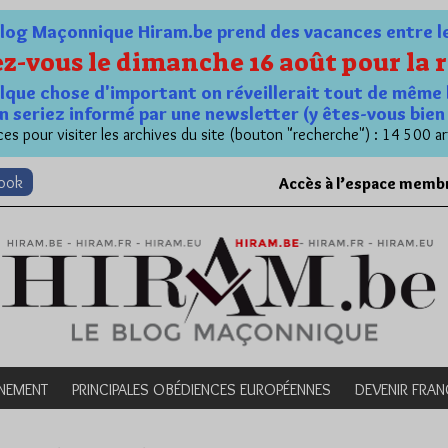
og Maçonnique Hiram.be prend des vacances entre le 1
z-vous le dimanche 16 août pour la r
quelque chose d'important on réveillerait tout de même 
n seriez informé par une newsletter (y êtes-vous bie
es pour visiter les archives du site (bouton "recherche") : 14 500 ar
book
Accès à l’espace memb
NEMENT
PRINCIPALES OBÉDIENCES EUROPÉENNES
DEVENIR FRA