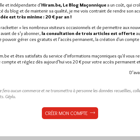
ennes et citoyens tirés au
lle et indépendante d’
Hiram.be, Le Blog Maçonnique
a un coût, qui cro
res de la Convention
ité du blog et de maintenir sa qualité, je me vois contraint de rendre son a
e sur…
ée est très minime : 20 € par an !
« racketter » les nombreux visiteurs occasionnels et de permettre aux nou
rs
5 commentaires
 avant de s’y abonner,
la consultation de trois articles est offerte
au
de pouvoir gérer ces gratuits et l’accès permanent, la création d'un compt
am.be et êtes satisfaits du service d’informations maçonniques qu'il vous r
 compte et réglez dès aujourd’hui vos 20 € pour votre accès permanent et i
D’ava
ne fera aucun commerce et ne transmettra à personne les données recueillies, collec
ts.
Géplu.
CRÉER MON COMPTE