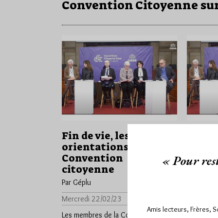
Convention Citoyenne sur 
Fin de vie, les
Les f
orientations de la
la Co
Convention
citoye
« Pour rest
citoyenne
vie
Par Géplu
Par Géplu
Mercredi 22/02/23
Lu 438 fois
Lundi 9/0
Amis lecteurs, Frères, 
Les membres de la Convention
Ce dimanc