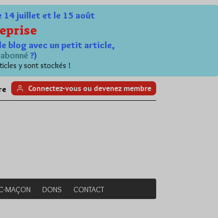
4 juillet et le 15 août
eprise
le blog avec un petit article,
n
abonné
?)
ticles y sont stockés !
Connectez-vous ou devenez membre
re
NC-MAÇON
DONS
CONTACT