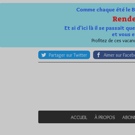
Comme chaque été le Bl
Rende
Et si d'ici là il se passait 
et vous e
Profitez de ces vacanc
Partager sur Twitter
Aimer sur Face
ACCUEIL
À PROPOS
ABON