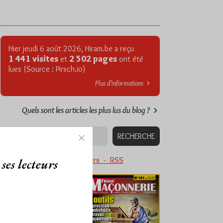
Hier jeudi 6 août 2026, Hiram.be a reçu
1 441 visites
2 502 pages
et
ont été
lues (Source : Pirsch.io)
Plus d’informations
Quels sont les articles les plus lus du blog ?
Abonnement aux Newsletters - RSS
ses lecteurs