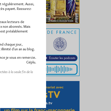
ît régulièrement. Aussi,
ccès payant. Rassurez-
veaux lecteurs de
x non abonnés. Mais
e est préalablement
end chaque jour,
llimité d'un an au blog.
nce je vous en remercie.
Géplu.
tées à la seule fin de la