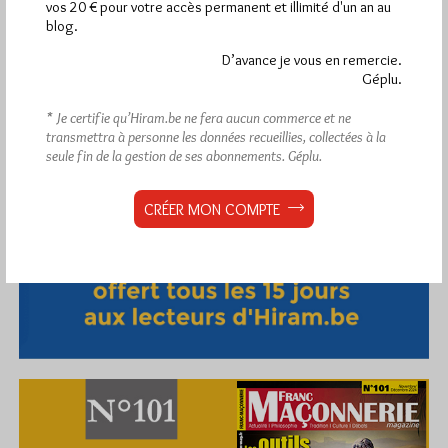
vos 20 € pour votre accès permanent et illimité d'un an au
blog.
D’avance je vous en remercie.
Géplu.
Abonnement aux Newsletters - RSS
* Je certifie qu’Hiram.be ne fera aucun commerce et ne
transmettra à personne les données recueillies, collectées à la
seule fin de la gestion de ses abonnements.
Géplu.
CRÉER MON COMPTE