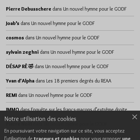
Pierre Debusschere
dans
Un nouvel hymne pour le GODF
Joab’s
dans
Un nouvel hymne pour le GODF
cosmos
dans
Un nouvel hymne pour le GODF
sylvain zeghni
dans
Un nouvel hymne pour le GODF
DÉSAP RÊ 🤣
dans
Un nouvel hymne pour le GODF
Yvan d'Alpha
dans
Les 18 premiers degrés du REAA
REMI
dans
Un nouvel hymne pour le GODF
JMMO
dans
Enquête sur les francs-maçons d’extrême droite
Notre utilisation des cookies
Pierre Noël
dans
Un nouvel hymne pour le GODF
En poursuivant votre navigation sur ce site, vous acceptez
l’utilisation de
traceurs et cookies
pour vous proposer
une