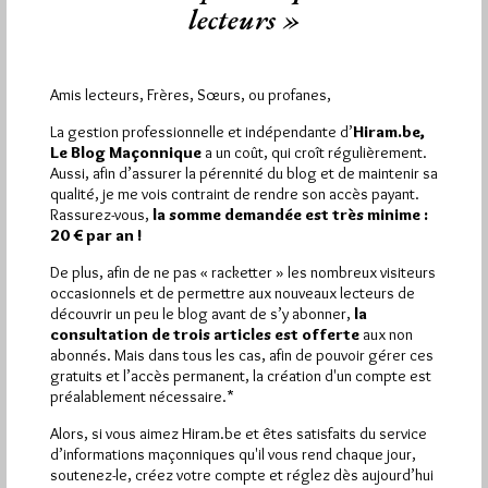
djinns!
lecteurs »
Par Jiri Pragman
Vendredi 29/07/11
Lu 2134 fois
Amis lecteurs, Frères, Sœurs, ou profanes,
Celle-là, on ne nous l'avait pas encore faite. C'est le blog
La gestion professionnelle et indépendante d’
Hiram.be,
Islamic-Intelligence qui, dans un article du 28 juillet 2011,…
Le Blog Maçonnique
a un coût, qui croît régulièrement.
Aussi, afin d’assurer la pérennité du blog et de maintenir sa
Dans
Anti-maçonnerie
57 commentaires
qualité, je me vois contraint de rendre son accès payant.
Rassurez-vous,
la somme demandée est très minime :
20 € par an !
De plus, afin de ne pas « racketter » les nombreux visiteurs
occasionnels et de permettre aux nouveaux lecteurs de
1 698 visites
Hier samedi 8 août 2026, Hiram.be a reçu
découvrir un peu le blog avant de s’y abonner,
la
2 926 pages
et
ont été lues (Source : Pirsch.io)
consultation de trois articles est offerte
aux non
abonnés. Mais dans tous les cas, afin de pouvoir gérer ces
Plus d’informations
gratuits et l’accès permanent, la création d'un compte est
préalablement nécessaire.*
Quels sont les articles les plus lus du blog ?
Alors, si vous aimez Hiram.be et êtes satisfaits du service
d’informations maçonniques qu'il vous rend chaque jour,
soutenez-le, créez votre compte et réglez dès aujourd’hui