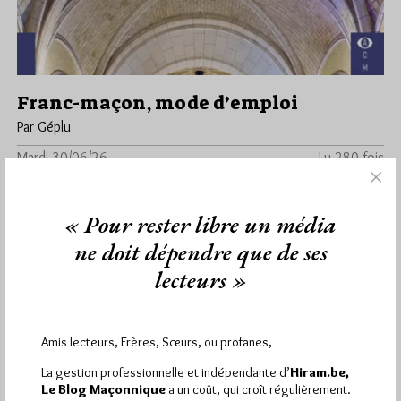
Franc-maçon, mode d’emploi
Par Géplu
Mardi 30/06/26
Lu 280 fois
. Un premier pas vers l’initiation, sans détour ni mystère inutile,
la franc-maçonnerie expliquée simplement, à hauteur de
« Pour rester libre un média
profane. La…
ne doit dépendre que de ses
Dans
Edition
2 commentaires
lecteurs »
Amis lecteurs, Frères, Sœurs, ou profanes,
1 864
Hier vendredi 7 août 2026, Hiram.be a reçu
La gestion professionnelle et indépendante d’
Hiram.be,
visites
3 133 pages
et
ont été lues (Source :
Le Blog Maçonnique
a un coût, qui croît régulièrement.
Pirsch.io)