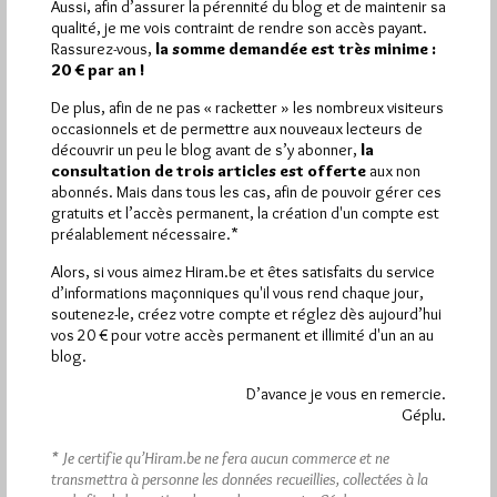
Aussi, afin d’assurer la pérennité du blog et de maintenir sa
qualité, je me vois contraint de rendre son accès payant.
Plus d’informations
Rassurez-vous,
la somme demandée est très minime :
20 € par an !
Quels sont les articles les plus lus du blog ?
De plus, afin de ne pas « racketter » les nombreux visiteurs
occasionnels et de permettre aux nouveaux lecteurs de
découvrir un peu le blog avant de s’y abonner,
la
consultation de trois articles est offerte
aux non
abonnés. Mais dans tous les cas, afin de pouvoir gérer ces
gratuits et l’accès permanent, la création d'un compte est
préalablement nécessaire.*
Abonnement aux Newsletters - RSS
Alors, si vous aimez Hiram.be et êtes satisfaits du service
d’informations maçonniques qu'il vous rend chaque jour,
soutenez-le, créez votre compte et réglez dès aujourd’hui
vos 20 € pour votre accès permanent et illimité d'un an au
blog.
D’avance je vous en remercie.
Géplu.
* Je certifie qu’Hiram.be ne fera aucun commerce et ne
transmettra à personne les données recueillies, collectées à la