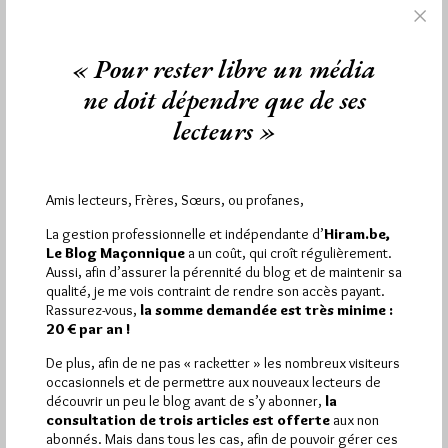
1 672 visites
Hier jeudi 6 août 2026, Hiram.be a reçu
et
« Pour rester libre un média
2 608 pages
ont été lues (Source : Pirsch.io)
ne doit dépendre que de ses
Plus d’informations
lecteurs »
Quels sont les articles les plus lus du blog ?
Amis lecteurs, Frères, Sœurs, ou profanes,
La gestion professionnelle et indépendante d’
Hiram.be,
Le Blog Maçonnique
a un coût, qui croît régulièrement.
Aussi, afin d’assurer la pérennité du blog et de maintenir sa
qualité, je me vois contraint de rendre son accès payant.
Abonnement aux Newsletters - RSS
Rassurez-vous,
la somme demandée est très minime :
20 € par an !
De plus, afin de ne pas « racketter » les nombreux visiteurs
occasionnels et de permettre aux nouveaux lecteurs de
découvrir un peu le blog avant de s’y abonner,
la
consultation de trois articles est offerte
aux non
abonnés. Mais dans tous les cas, afin de pouvoir gérer ces